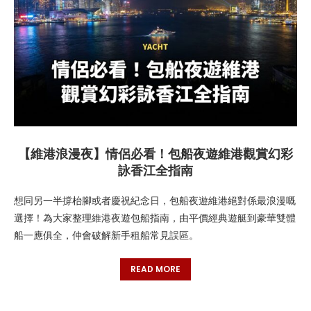
【維港浪漫夜】情侶必看！包船夜遊維港觀賞幻彩
詠香江全指南
想同另一半撐枱腳或者慶祝紀念日，包船夜遊維港絕對係最浪漫嘅
選擇！為大家整理維港夜遊包船指南，由平價經典遊艇到豪華雙體
船一應俱全，仲會破解新手租船常見誤區。
READ MORE