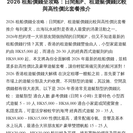
2026 租船價錢全攻略：日間船P、租遊艇價錢比較
與高性價比套餐推介
2026 租船價錢全攻略：日間船P、租遊艇價錢比較與高性價比套餐
推介 每到夏天，出海玩水絕對是香港人最愛的消暑活動之一。
2026年想約埋一大班朋友開個熱鬧的日間船P，但又不知道最新的
租船價錢行情？其實，香港的租遊艇價錢豐儉由人，小型家庭遊艇
約由 HK$5,000 起，而適合 20-30 人的經典西式遊艇則約由
HK$9,800 起。本文將為你全面解構 2026 年最新的租船價錢，並精
選多款高性價比及豪華遊艇套餐，讓你輕鬆籌備完美的船河派對！
2026 香港租遊艇價錢大解構 在決定租哪一艘船之前，首先要了解
市場上的遊艇分類及大約收費。不同類型的遊艇，其設施、空間及
價錢都有很大差異。以下是 2026 年香港常見遊艇類型的價錢比
較： 遊艇類型 適合人數 參考價錢 (日間 8 小時) 主要特色 小型西
式遊艇 5 – 10 人 HK$5,000 – HK$8,000 適合小家庭或閨蜜聚會，
私隱度高，可靈活穿梭較窄的海灣 經典西式遊艇 20 – 35 人
HK$9,800 – HK$15,000 性價比最高，通常配備冷氣、音響及基本
水上玩具，最適合大班朋友船P 豪華雙體帆船 15 – 25 人
HK$20,000 – HK$30,000 航行極為平穩，擁有寬敞的網床及甲板空