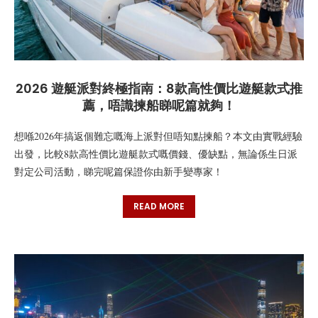
2026 遊艇派對終極指南：8款高性價比遊艇款式推
薦，唔識揀船睇呢篇就夠！
想喺2026年搞返個難忘嘅海上派對但唔知點揀船？本文由實戰經驗
出發，比較8款高性價比遊艇款式嘅價錢、優缺點，無論係生日派
對定公司活動，睇完呢篇保證你由新手變專家！
READ MORE