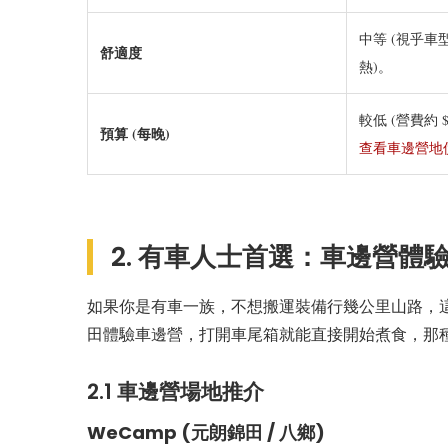
中等 (視乎
舒適度
熱)。
較低 (營費約 $2
預算 (每晚)
查看車邊營地
2. 有車人士首選：車邊營體驗 (
如果你是有車一族，不想搬運裝備行幾公里山路，
田體驗車邊營，打開車尾箱就能直接開始煮食，那
2.1 車邊營場地推介
WeCamp (元朗錦田 / 八鄉)