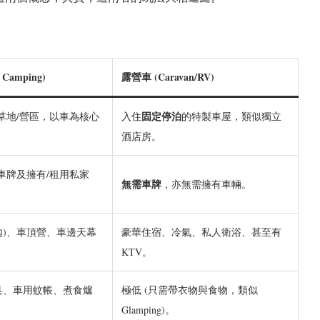
Camping)
露營車 (Caravan/RV)
固定停泊
草地/營區，以車為核心
入住
的特製車屋，類似獨立
酒店房。
車牌及擁有/租用私家
無需車牌
，亦無需擁有車輛。
內)、車頂營、車邊天幕
豪華住宿、冷氣、私人衛浴、甚至有
KTV。
睡具、車用蚊帳、煮食爐
極低 (只需帶衣物與食物，類似
Glamping)。