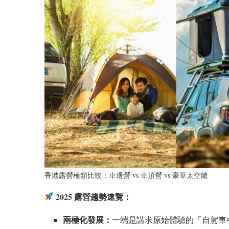
香港露營種類比較：車邊營 vs 車頂營 vs 豪華太空艙
2025 露營趨勢速覽：
兩極化發展：
一端是講求原始體驗的「自駕車