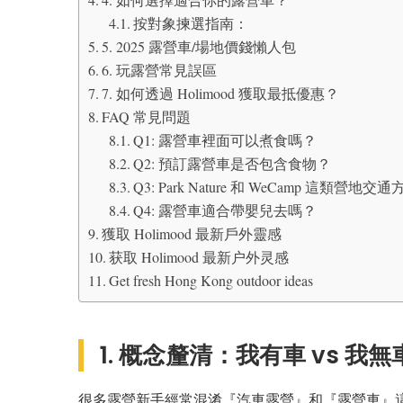
按對象揀選指南：
5. 2025 露營車/場地價錢懶人包
6. 玩露營常見誤區
7. 如何透過 Holimood 獲取最抵優惠？
FAQ 常見問題
Q1: 露營車裡面可以煮食嗎？
Q2: 預訂露營車是否包含食物？
Q3: Park Nature 和 WeCamp 這類營地
Q4: 露營車適合帶嬰兒去嗎？
獲取 Holimood 最新戶外靈感
获取 Holimood 最新户外灵感
Get fresh Hong Kong outdoor ideas
1. 概念釐清：我有車 vs 
很多露營新手經常混淆『汽車露營』和『露營車』