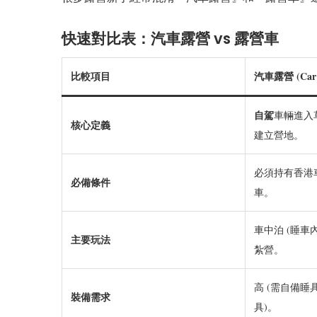
快速對比表：汽車露營 vs 露營車
比較項目
汽車露營 (Car 
自駕
車輛進入
核心定義
建立營地。
必須持有香港
必備條件
車。
車中泊 (睡車
主要玩法
紮營。
高 (需自備
裝備需求
具)。