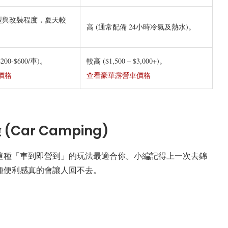
車型與改裝程度，夏天較
高 (通常配備 24小時冷氣及熱水)。
00-$600/車)。
較高 ($1,500 – $3,000+)。
價格
查看豪華露營車價格
Car Camping)
這種「車到即營到」的玩法最適合你。小編記得上一次去錦
種便利感真的會讓人回不去。