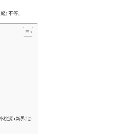
華星艦) 不等。
 世外桃源 (新界北)