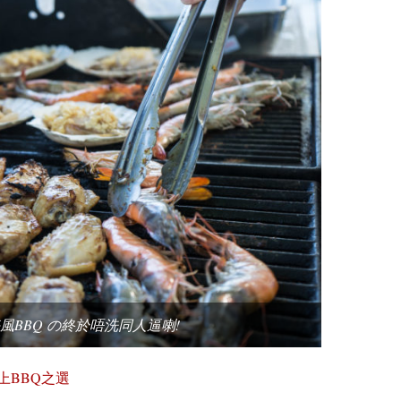
風BBQ の終於唔洗同人逼喇!
上BBQ之選