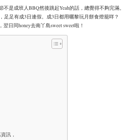
不是成班人BBQ然後跳起Yeah的話，總覺得不夠完滿。
，足足有成3日連假。成3日都用曬黎玩月餅食燈籠咩？
honey去南丫島sweet sweet啦！
惠資訊，