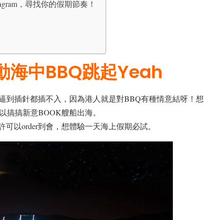
 同 Instagram，尋找你的假期節奏！
出動海中BBQ跳起Yeah
逼到插針都插不入，因為港人就是對BBQ有種情意結呀！想
以搞搞新意BOOK艘船出海。
可以order到會，想體驗一天海上假期必試。