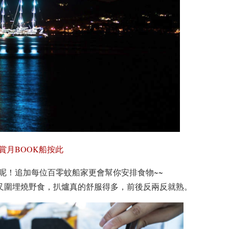
賞月BOOK船按此
呢！追加每位百零蚊船家更會幫你安排食物~~
丫叉圍埋燒野食，扒爐真的舒服得多，前後反兩反就熟。