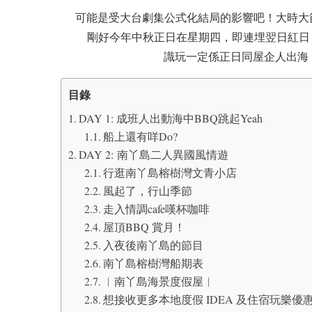
可能是受大台劇集公式化結局的影響吧！大時大節
剛好今年中秋正日在星期四，即連埋翌日紅日
識玩一定係正日同屋企人出海，翌日同
目錄
DAY 1: 成班人出動海中BBQ跳起Yeah
船上還有咩Do?
DAY 2: 南丫島二人異國風情遊
行逛南丫島榕樹灣文青小店
風起了，行山季節
走入情調cafe嘆杯咖啡
屋頂BBQ 賞月！
入夜後南丫島的節目
南丫島榕樹灣船期表
︱南丫島海景度假屋︱
想接收更多本地度假 IDEA 及住宿玩樂優