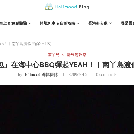
海上 & 遊艇體驗
跨境包車 & 自駕攻略
香港好去處
玩樂靈
ah！︱南丫島渡假屋的2日1夜
南丫島
離島游攻略
」在海中心BBQ彈起YEAH！︱南丫島渡
by
Holimood 編輯團隊
02/09/2016
0 comments