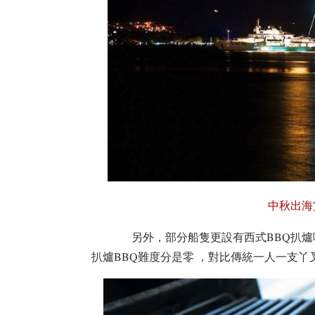
中秋出海
另外，部分船隻更設有西式BBQ扒爐
扒爐BBQ難度分是零 ，對比傳統一人一支