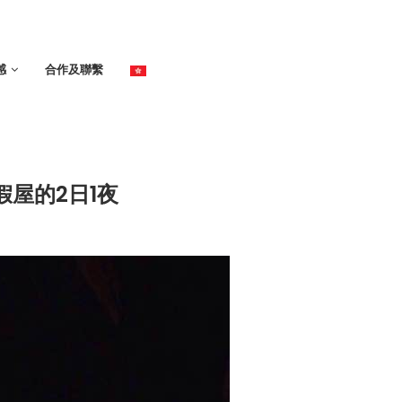
感
合作及聯繫
假屋的2日1夜