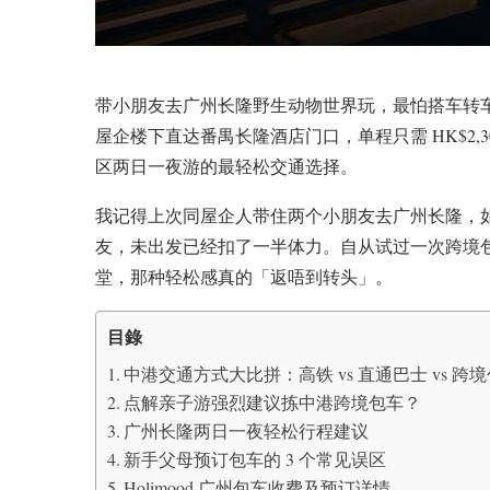
带小朋友去广州长隆野生动物世界玩，最怕搭车转
屋企楼下直达番禺长隆酒店门口，单程只需 HK$2,
区两日一夜游的最轻松交通选择。
我记得上次同屋企人带住两个小朋友去广州长隆，
友，未出发已经扣了一半体力。自从试过一次跨境
堂，那种轻松感真的「返唔到转头」。
目錄
中港交通方式大比拼：高铁 vs 直通巴士 vs 跨
点解亲子游强烈建议拣中港跨境包车？
广州长隆两日一夜轻松行程建议
新手父母预订包车的 3 个常见误区
Holimood 广州包车收费及预订详情