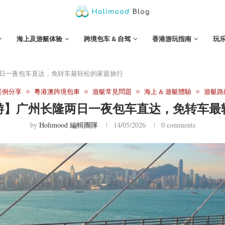
海上及游艇体验
跨境包车 & 自驾
香港游玩指南
玩
日一夜包车直达，免转车最轻松的家庭旅行
案例分享
粵港澳跨境包車
遊艇常見問題
海上 & 遊艇體驗
遊艇路
游】广州长隆两日一夜包车直达，免转车最
by
Holimood 編輯團隊
14/05/2026
0 comments