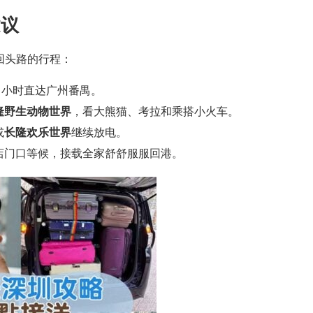
建议
回头路的行程：
 3 小时直达广州番禺。
隆野生动物世界
，看大熊猫、考拉和乘搭小火车。
长隆欢乐世界
或
继续放电。
酒店门口等候，接载全家舒舒服服回港。