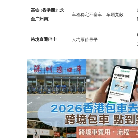
高铁 (香港西九龙
车程稳定不塞车、车厢宽敞
至广州南)
跨境直通巴士
人均票价最平