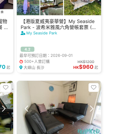
寵物
【港版夏威夷豪華營】My Seaside
 +
Park - 波希米雅風六角營帳套票 (3
渡假
人)
My Seaside Park
4.2
最早可預訂日期：2026-09-01
500+人曾訂購
HK$1200
70
$960
大嶼山 長沙
HK
起
起