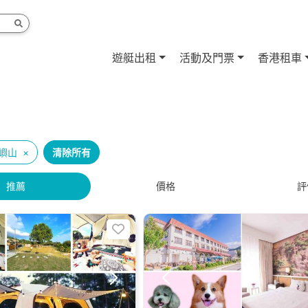
遊艇出租
活動及門票
香港租車
嶼山
×
清除所有
推薦
價格
評