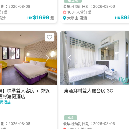
新登場
提供煮食設備
觀星天窗
：2026-08-08
最早可預訂日期：2026-08-06
拍拖好去處
休閒好去處
曾訂購
100+人曾訂購
處
$1699
$9
長沙
HK
大嶼山 東涌
HK
起
】標準雙人客房 + 鄰近
東涌鄉村雙人露台房 3C
鑛灣渡假酒店
假酒店
4.4
：2026-08-08
最早可預訂日期：2026-08-06