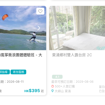
ard風箏衝浪團體體驗班 - 大
東涌鄉村雙人露台房 2C
師指導
寄存服務
4.1
：2026-08-11
最早可預訂日期：2029-08-06
500+人曾訂購
當日
$395
澳
HK
大嶼山 東涌
起
已全