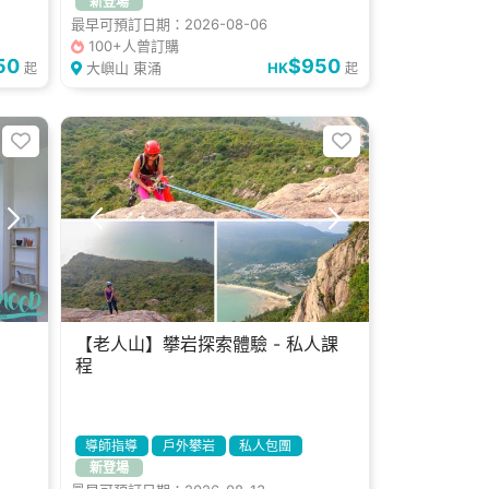
新登場
最早可預訂日期：2026-08-06
100+人曾訂購
50
$950
大嶼山 東涌
HK
起
起
【老人山】攀岩探索體驗 - 私人課
程
導師指導
戶外攀岩
私人包團
新登場