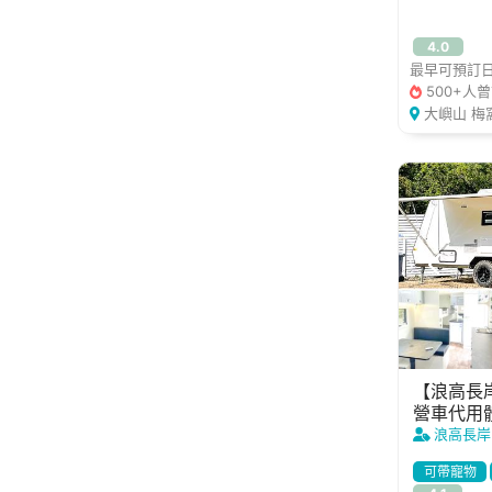
4.0
最早可預訂日期
500+人
大嶼山 梅
【浪高長
營車代用體
浪高長岸
可帶寵物