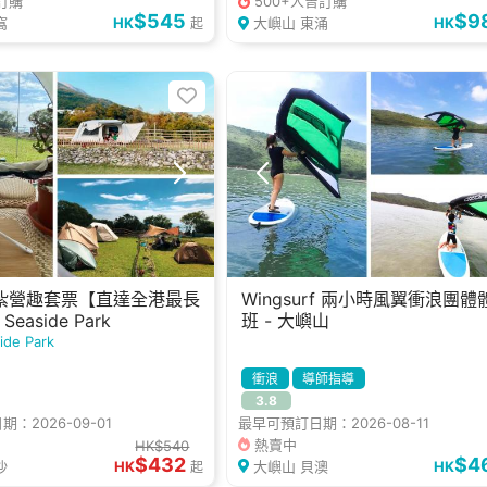
曾訂購
500+人曾訂購
$545
$9
窩
HK
大嶼山 東涌
HK
起
紮營趣套票【直達全港最長
Wingsurf 兩小時風翼衝浪團體
easide Park
班 - 大嶼山
ide Park
衝浪
導師指導
3.8
：2026-09-01
最早可預訂日期：2026-08-11
熱賣中
HK$540
$432
$4
沙
HK
大嶼山 貝澳
HK
起