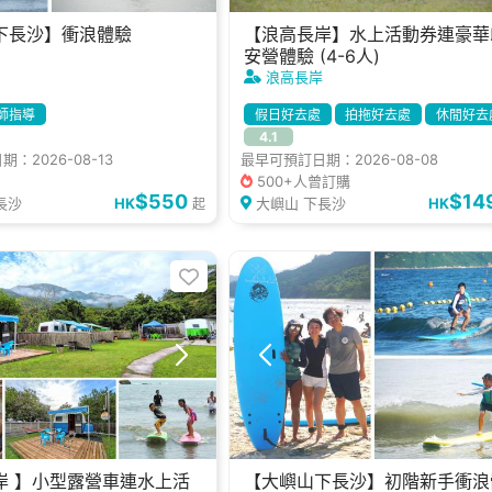
下長沙】衝浪體驗
【浪高長岸】水上活動券連豪華
安營體驗 (4-6人)
浪高長岸
師指導
假日好去處
拍拖好去處
休閒好去
4.1
小朋友好去處
可帶寵物
：2026-08-13
最早可預訂日期：2026-08-08
提供煮食設備
兒童遊樂設施
燒烤
500+人曾訂購
$550
$14
長沙
HK
大嶼山 下長沙
HK
起
岸 】小型露營車連水上活
【大嶼山下長沙】初階新手衝浪