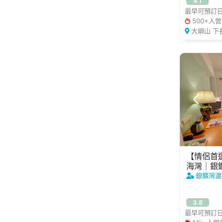
4.1
獨立冰箱
最早可預訂日期
假日好去處
500+人
小朋友好去
大嶼山 下
【情侶首選
海灣｜銀
銀鑛灣渡
3.8
最早可預訂日期