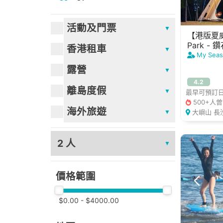
活動及門票
【港版夏威
Park -
香港租車
人)
My Seas
露營
4.2
離島度假
最早可預訂日期
500+人
海外旅遊
大嶼山 長
人數
價格範圍
$
0.00
- $
4000.00