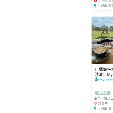
1.1k+人
大嶼山 梅
自攜營帳
沙灘】My S
My Seas
新登場
最早可預訂日期
熱賣中
大嶼山 長