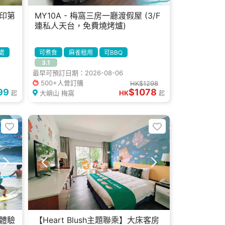
印第
MY10A - 梅窩三房一廳渡假屋 (3/F
連私人天台，免費燒烤爐)
處
可煮食
麻雀租用
可BBQ
3.1
多房單位
最早可預訂日期：2026-08-06
爐
500+人曾訂購
HK$1298
99
$1078
大嶼山 梅窩
HK
起
起
體驗
【Heart Blush主題聯乘】大床客房