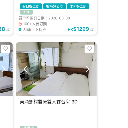
假日好去處
拍拖好去處
休閒好去處
4.3
小朋友好去處
可帶寵物
獨立洗手間
最早可預訂日期：2026-08-08
有插頭
獨立冰箱
燒烤爐
100+人曾訂購
88
$1299
大嶼山 下長沙
HK
起
起
東涌鄉村雙床雙人露台房 3D