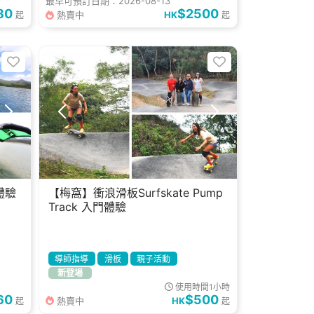
最早可預訂日期：2026-08-13
80
$2500
熱賣中
HK
起
起
體驗
【梅窩】衝浪滑板Surfskate Pump
Track 入門體驗
導師指導
滑板
親子活動
新登場
使用時間1小時
60
$500
熱賣中
HK
起
起