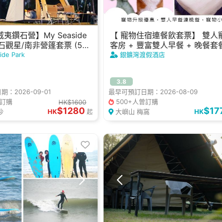
夷鑽石營】My Seaside
【 寵物住宿連餐飲套票】 雙人
 鑽石觀星/南非營篷套票 (5
客房 + 豐富雙人早餐 + 晚餐套餐
寵物小食 + 寵物晚餐｜銀鑛灣
ide Park
銀鑛灣渡假酒店
酒店
3.8
：2026-09-01
最早可預訂日期：2026-08-09
曾訂購
500+人曾訂購
HK$1600
$1280
$17
沙
HK
大嶼山 梅窩
HK
起