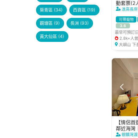
動套票(2
浪高長岸
葵青區 (34)
西貢區 (19)
可帶寵物
觀塘區 (9)
長洲 (93)
3.6
獨立冰箱
最早可預訂日期
拍拖好去處
黃大仙區 (4)
2.8k+人
小朋友好去
大嶼山 下
【情侶首
鄰近海灣
銀鑛灣渡