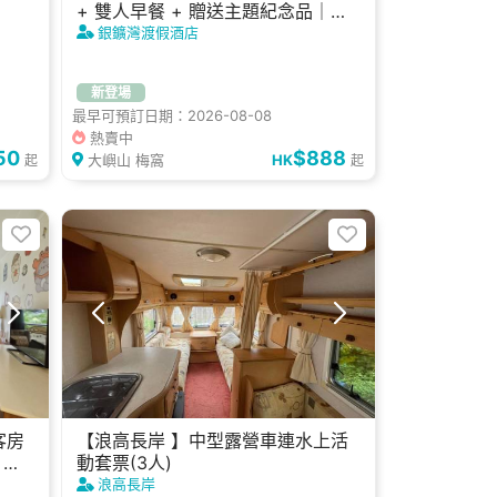
+ 雙人早餐 + 贈送主題紀念品｜銀
鑛灣渡假酒店
銀鑛灣渡假酒店
新登場
最早可預訂日期：2026-08-08
熱賣中
50
$888
大嶼山 梅窩
HK
起
起
客房
【浪高長岸 】中型露營車連水上活
｜銀
動套票(3人)
浪高長岸