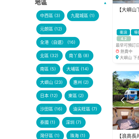
地區
【大嶼山
中西區 (3)
九龍城區 (1)
元朗區 (12)
衝浪
導
4.2
全港（自選） (16)
最早可預訂日期
熱賣中
北區 (32)
南丫島 (8)
大嶼山 下
南區 (5)
大埔區 (14)
大嶼山 (23)
惠州 (2)
日本 (12)
東區 (2)
沙田區 (16)
油尖旺區 (7)
泰國 (1)
深圳 (7)
【浪高長
灣仔區 (1)
珠海 (1)