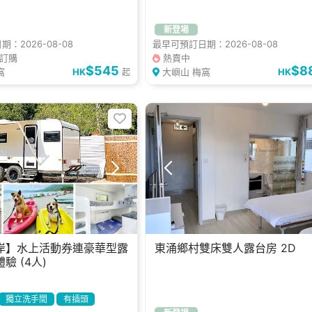
新登場
：2026-08-08
最早可預訂日期：2026-08-08
曾訂購
熱賣中
$545
$8
窩
HK
大嶼山 梅窩
HK
起
岸】水上活動券連豪華型露
東涌鄉村雙床雙人露台房 2D
驗 (4人)
獨立洗手間
有插頭