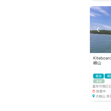
Kitebo
嶼山
衝浪
導
4.0
最早可預訂日期
熱賣中
大嶼山 貝