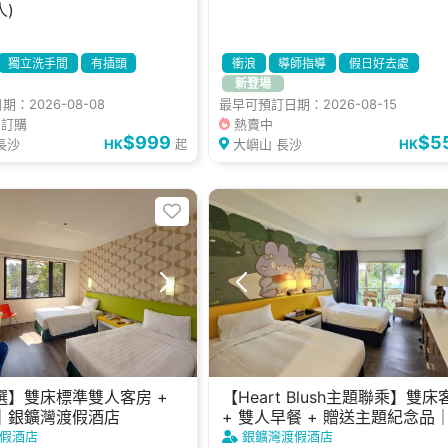
人)
獨立洗手間
有插頭
衝浪
導師指導
假日好去處
新登場
提供煮食設備
假日好去處
拍拖好去處
：2026-08-08
最早可預訂日期：2026-08-15
休閒好去處
曾訂購
熱賣中
處
燒烤爐
$999
$5
長沙
HK
大嶼山 長沙
HK
起
選】雙床標準雙人客房 +
【Heart Blush主題聯乘】雙床
｜銀鑛灣渡假酒店
+ 雙人早餐 + 贈送主題紀念品
鑛灣渡假酒店
假酒店
銀鑛灣渡假酒店