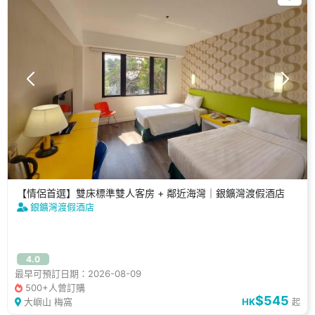
【情侶首選】雙床標準雙人客房 + 鄰近海灣｜銀鑛灣渡假酒店
銀鑛灣渡假酒店
4.0
最早可預訂日期：2026-08-09
500+人曾訂購
$545
大嶼山 梅窩
HK
起