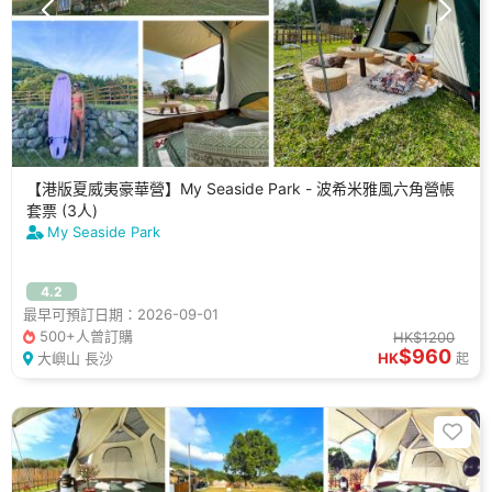
【港版夏威夷豪華營】My Seaside Park - 波希米雅風六角營帳
套票 (3人)
My Seaside Park
4.2
最早可預訂日期：2026-09-01
500+人曾訂購
HK$1200
$960
大嶼山 長沙
HK
起