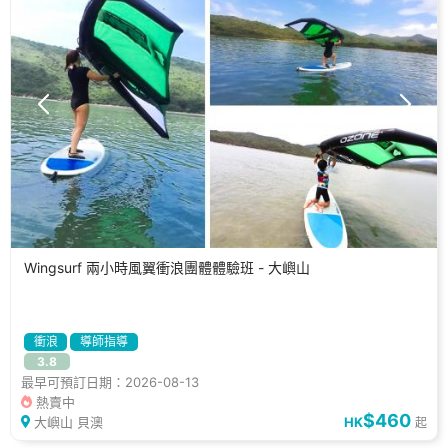
Wingsurf 兩小時風翼衝浪團體體驗班 - 大嶼山
衝浪
導師指導
3.8
最早可預訂日期：2026-08-13
熱賣中
$460
大嶼山 貝澳
HK
起