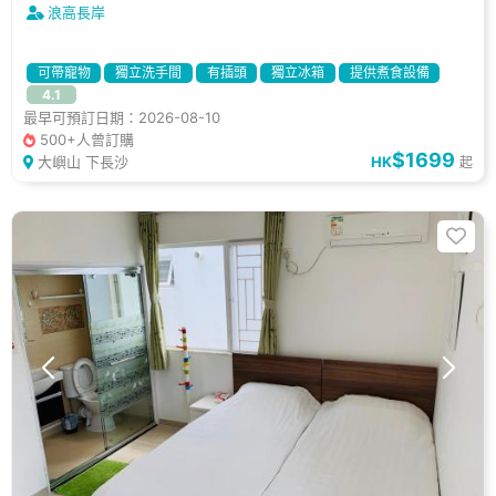
浪高長岸
可帶寵物
獨立洗手間
有插頭
獨立冰箱
提供煮食設備
4.1
觀星天窗
假日好去處
拍拖好去處
休閒好去處
最早可預訂日期：2026-08-10
小朋友好去處
500+人曾訂購
$1699
大嶼山 下長沙
HK
起