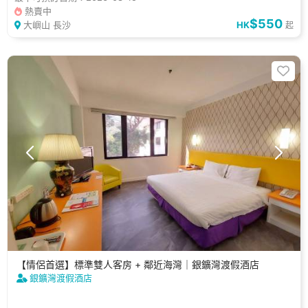
熱賣中
$550
大嶼山 長沙
HK
起
【情侶首選】標準雙人客房 + 鄰近海灣｜銀鑛灣渡假酒店
銀鑛灣渡假酒店