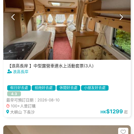
【浪高長岸 】中型露營車連水上活動套票(3人)
浪高長岸
假日好去處
拍拖好去處
休閒好去處
小朋友好去處
4.3
可帶寵物
獨立洗手間
有插頭
獨立冰箱
燒烤爐
最早可預訂日期：2026-08-10
100+人曾訂購
$1299
大嶼山 下長沙
HK
起