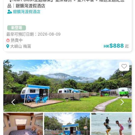
品｜銀鑛灣渡假酒店
銀鑛灣渡假酒店
新登場
最早可預訂日期：2026-08-09
熱賣中
$888
大嶼山 梅窩
HK
起