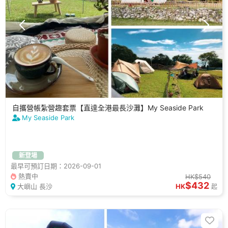
自攜營帳紮營趣套票【直達全港最長沙灘】My Seaside Park
My Seaside Park
新登場
最早可預訂日期：2026-09-01
熱賣中
HK$540
$432
大嶼山 長沙
HK
起