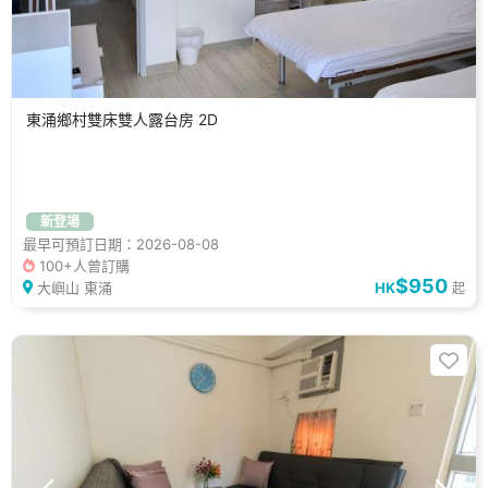
東涌鄉村雙床雙人露台房 2D
新登場
最早可預訂日期：2026-08-08
100+人曾訂購
$950
大嶼山 東涌
HK
起