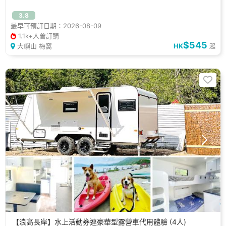
3.8
最早可預訂日期：2026-08-09
1.1k+人曾訂購
$545
大嶼山 梅窩
HK
起
【浪高長岸】水上活動券連豪華型露營車代用體驗 (4人)