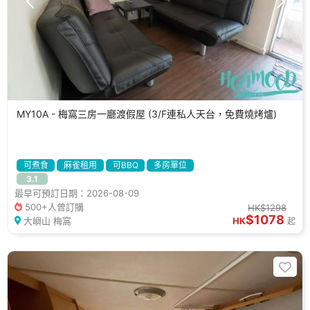
MY10A - 梅窩三房一廳渡假屋 (3/F連私人天台，免費燒烤爐)
可煮食
麻雀租用
可BBQ
多房單位
3.1
最早可預訂日期：2026-08-09
500+人曾訂購
HK$1298
$1078
大嶼山 梅窩
HK
起