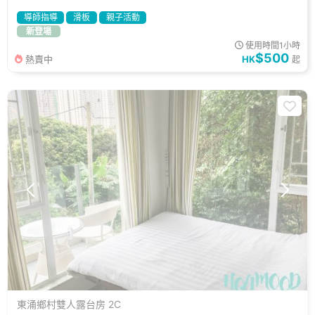
導師指導
滑板
親子活動
新登場
使用時間1小時
$500
熱賣中
HK
起
東涌鄉村雙人露台房 2C