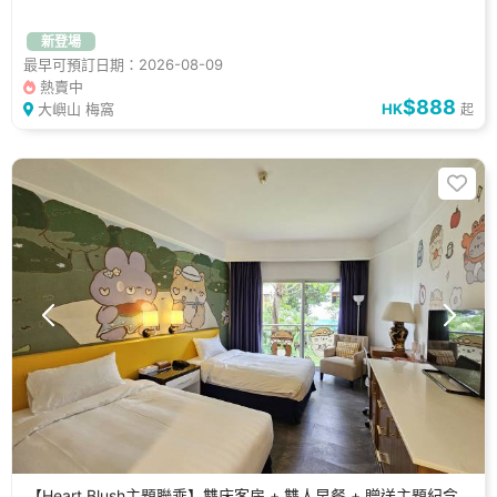
新登場
最早可預訂日期：2026-08-09
熱賣中
$888
大嶼山 梅窩
HK
起
【Heart Blush主題聯乘】雙床客房 + 雙人早餐 + 贈送主題紀念