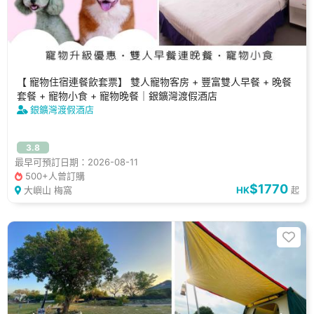
【 寵物住宿連餐飲套票】 雙人寵物客房 + 豐富雙人早餐 + 晚餐
套餐 + 寵物小食 + 寵物晚餐｜銀鑛灣渡假酒店
銀鑛灣渡假酒店
3.8
最早可預訂日期：2026-08-11
500+人曾訂購
$1770
大嶼山 梅窩
HK
起