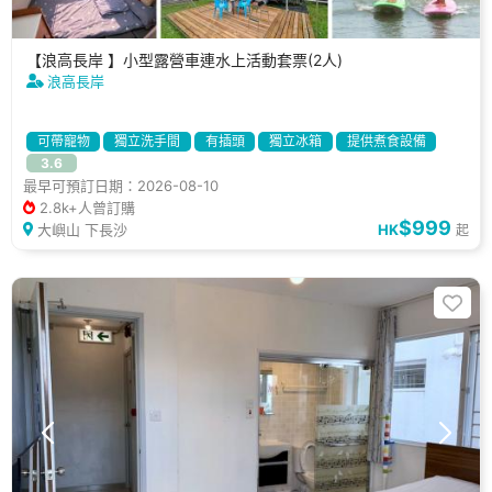
【浪高長岸 】小型露營車連水上活動套票(2人)
浪高長岸
可帶寵物
獨立洗手間
有插頭
獨立冰箱
提供煮食設備
3.6
假日好去處
拍拖好去處
休閒好去處
小朋友好去處
燒烤爐
最早可預訂日期：2026-08-10
2.8k+人曾訂購
$999
大嶼山 下長沙
HK
起