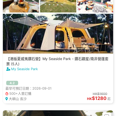
【港版夏威夷鑽石營】My Seaside Park - 鑽石觀星/南非營篷套
票 (5人)
My Seaside Park
4.2
最早可預訂日期：2026-09-01
500+人曾訂購
HK$1600
$1280
大嶼山 長沙
HK
起