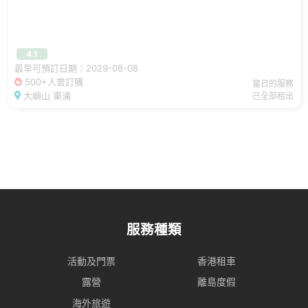
4.1
最早可預訂日期：2029-08-08
500+人曾訂購
當日的服務
大嶼山 東涌
已全部租出
服務種類
活動及門票
香港租車
露營
離島度假
海外旅遊