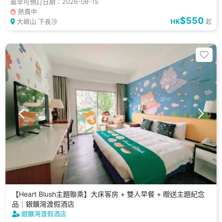
最早可預訂日期：2026-08-15
熱賣中
$550
大嶼山 下長沙
HK
起
【Heart Blush主題聯乘】大床客房 + 雙人早餐 + 贈送主題紀念
品｜銀鑛灣渡假酒店
銀鑛灣渡假酒店