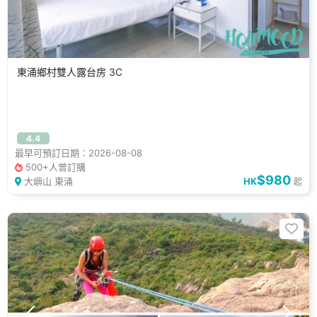
東涌鄉村雙人露台房 3C
4.4
最早可預訂日期：2026-08-08
500+人曾訂購
$980
大嶼山 東涌
HK
起