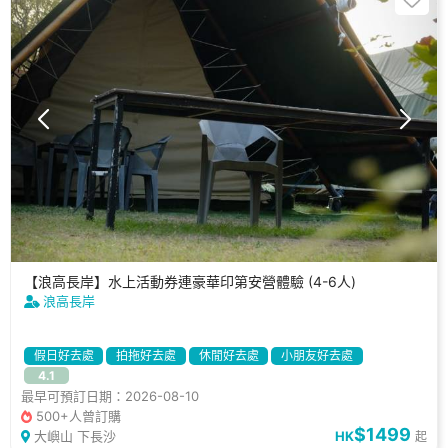
【浪高長岸】水上活動券連豪華印第安營體驗 (4-6人)
浪高長岸
假日好去處
拍拖好去處
休閒好去處
小朋友好去處
4.1
可帶寵物
提供煮食設備
兒童遊樂設施
燒烤爐
最早可預訂日期：2026-08-10
500+人曾訂購
$1499
大嶼山 下長沙
HK
起