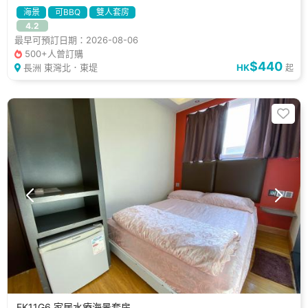
海景
可BBQ
雙人套房
4.2
最早可預訂日期：2026-08-06
500+人曾訂購
$440
長洲 東灣北．東堤
HK
起
FK11G6 家居水療海景套房