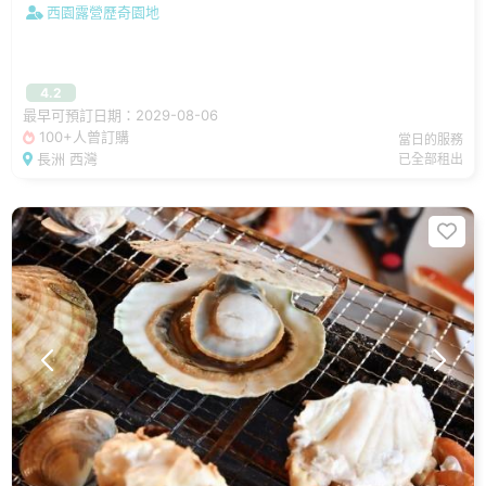
西園露營歷奇園地
4.2
最早可預訂日期：2029-08-06
100+人曾訂購
當日的服務
長洲 西灣
已全部租出