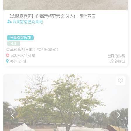
【悠閒露營區】自攜營帳野營樂 (4人)｜長洲西園
西園露營歷奇園地
兒童遊樂設施
4.2
最早可預訂日期：2029-08-06
500+人曾訂購
當日的服務
長洲 西灣
已全部租出