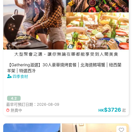
【Gathering滋選】30人豪華燒烤套餐 | 北海道鱈場蟹 | 紐西蘭
羊架 | 特選西冷
四季食材
4.2
最早可預訂日期：2026-08-09
$3726
熱賣中
HK
起