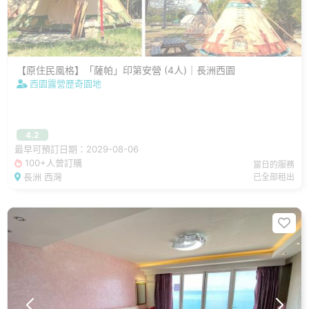
【原住民風格】「薩帕」印第安營 (4人)｜長洲西園
西園露營歷奇園地
4.2
最早可預訂日期：2029-08-06
100+人曾訂購
當日的服務
長洲 西灣
已全部租出