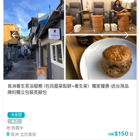
長洲養生蒸浴服務 (包烏龍茶鬆餅+養生茶）獨家優惠-送台灣品
牌的獨立包裝蒸腳包
沖身間
4.2
熱賣中
$150
長洲 北社後街
HK
起