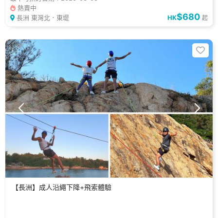
熱賣中
$680
長洲 東灣北．東堤
HK
起
【長洲】成人沿繩下降+飛索體驗