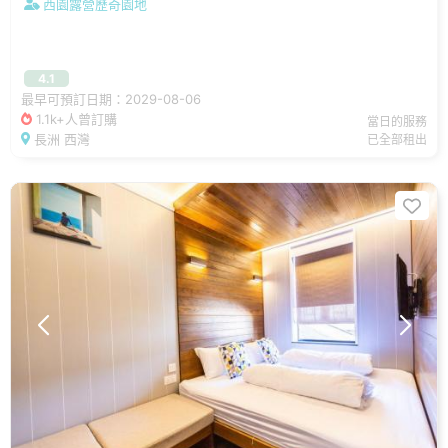
西園露營歷奇園地
4.1
最早可預訂日期：2029-08-06
1.1k+人曾訂購
當日的服務
長洲 西灣
已全部租出