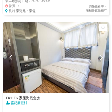
最早可預訂日期：2029-08-06
熱賣中
價格更新中，
長洲 東灣北．東堤
請稍後再作預訂
FK11E6 家居海景套房
富記度假村