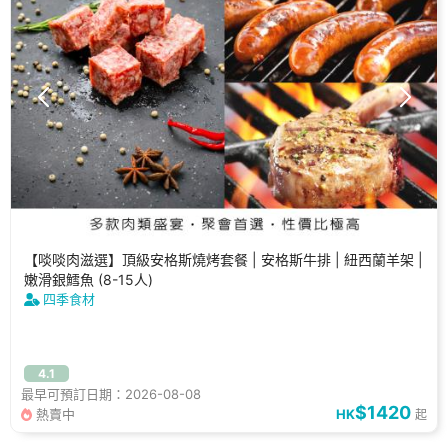
【啖啖肉滋選】頂級安格斯燒烤套餐 | 安格斯牛排 | 紐西蘭羊架 |
嫩滑銀鱈魚 (8-15人)
四季食材
4.1
最早可預訂日期：2026-08-08
$1420
熱賣中
HK
起