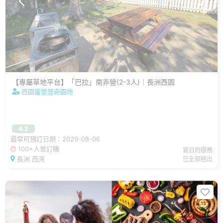
【專屬草地平台】「巴拉」南非營(2-3人)｜長洲西園
西園露營歷奇園地
4.2
最早可預訂日期：2029-08-06
100+人曾訂購
當日的服務
長洲 西灣
已全部租出