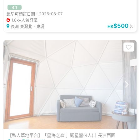
4.1
最早可預訂日期：2026-08-07
1.8k+人曾訂購
$500
長洲 東灣北．東堤
HK
起
【私人草地平台】「星海之森 」觀星營(4人)｜長洲西園