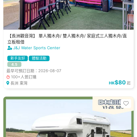
【長洲觀音灣】 單人獨木舟/ 雙人獨木舟/ 家庭式三人獨木舟/直
立板租借
J&J Water Sports Center
新手友好
體驗活動
4.5
最早可預訂日期：2026-08-07
100+人曾訂購
$80
長洲 東灣
HK
起