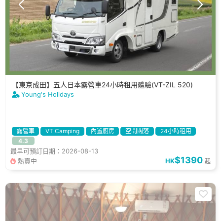
【東京成田】五人日本露營車24小時租用體驗(VT-ZIL 520)
Young's Holidays
露營車
VT Camping
內置廚房
空間闊落
24小時租用
4.3
租用廁所
適合4-5人
最早可預訂日期：2026-08-13
$1390
熱賣中
HK
起