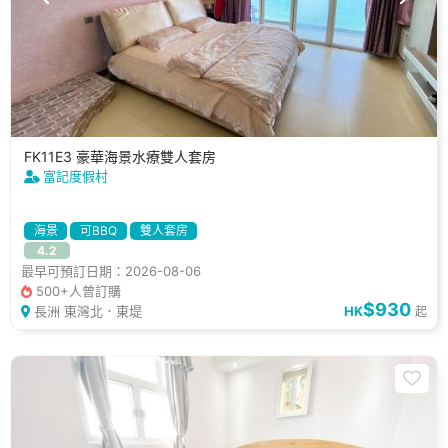
FK11E3 豪華海景水療雙人套房
富記度假村
海景
可BBQ
雙人套房
4.2
最早可預訂日期：2026-08-06
500+人曾訂購
$930
長洲 東灣北．東堤
HK
起