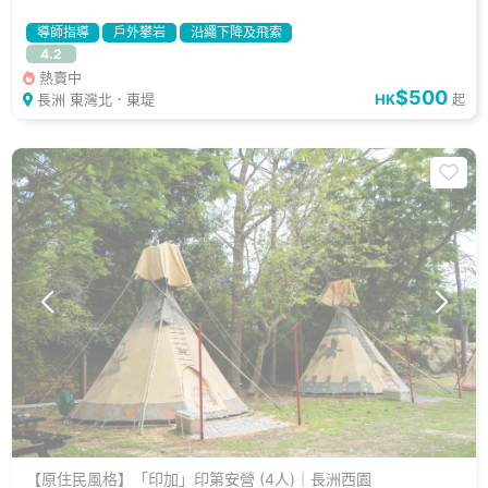
導師指導
戶外攀岩
沿繩下降及飛索
4.2
熱賣中
$500
長洲 東灣北．東堤
HK
起
【原住民風格】「印加」印第安營 (4人)｜長洲西園