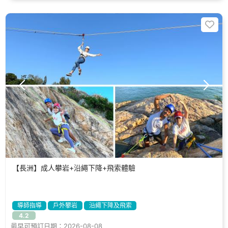
【長洲】成人攀岩+沿繩下降+飛索體驗
導師指導
戶外攀岩
沿繩下降及飛索
4.2
最早可預訂日期：2026-08-08