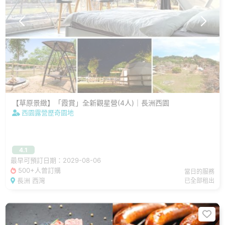
【草原景緻】「霞賞」全新觀星營(4人)｜長洲西園
西園露營歷奇園地
4.1
最早可預訂日期：2029-08-06
500+人曾訂購
當日的服務
長洲 西灣
已全部租出