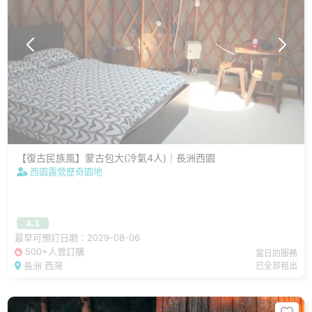
【復古民族風】蒙古包大(冷氣4人)｜長洲西園
西園露營歷奇園地
4.3
最早可預訂日期：2029-08-06
500+人曾訂購
當日的服務
長洲 西灣
已全部租出