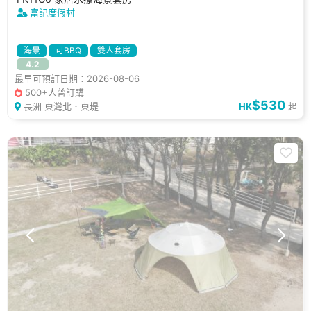
富記度假村
海景
可BBQ
雙人套房
4.2
最早可預訂日期：2026-08-06
500+人曾訂購
$530
長洲 東灣北．東堤
HK
起