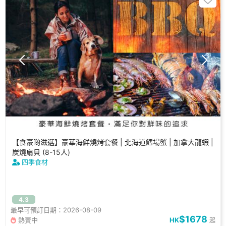
【食豪啲滋選】豪華海鮮燒烤套餐 | 北海道鱈場蟹 | 加拿大龍蝦 |
炭燒扇貝 (8-15人)
四季食材
4.3
最早可預訂日期：2026-08-09
$1678
熱賣中
HK
起