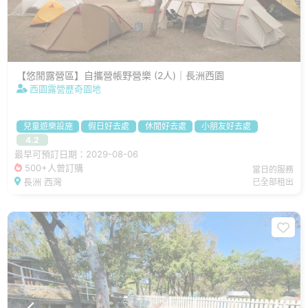
【悠閒露營區】自攜營帳野營樂 (2人)｜長洲西園
西園露營歷奇園地
兒童遊樂設施
假日好去處
休閒好去處
小朋友好去處
4.2
最早可預訂日期：2029-08-06
500+人曾訂購
當日的服務
長洲 西灣
已全部租出