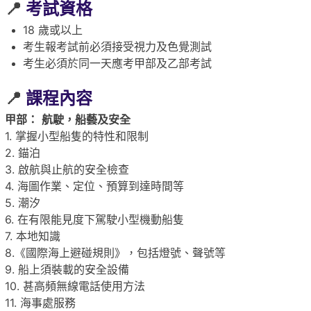
📍
考試資格
18 歲或以上
考生報考試前必須接受視力及色覺測試
考生必須於同一天應考甲部及乙部考試
📍
課程內容
甲部：
航駛，船藝及安全
1. 掌握小型船隻的特性和限制
2. 錨泊
3. 啟航與止航的安全檢查
4. 海圖作業、定位、預算到達時間等
5. 潮汐
6. 在有限能見度下駕駛小型機動船隻
7. 本地知識
8.《國際海上避碰規則》，包括燈號、聲號等
9. 船上須裝載的安全設備
10. 甚高頻無線電話使用方法
11. 海事處服務