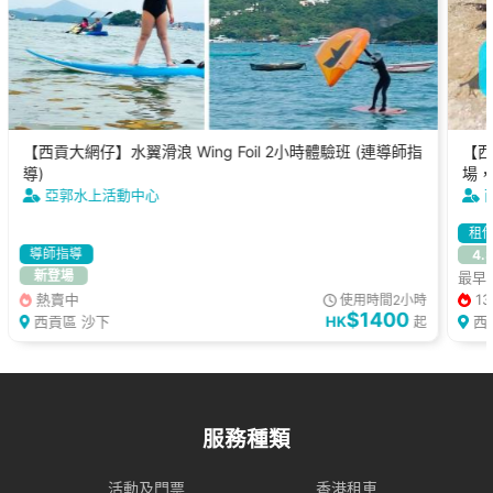
【西貢大網仔】水翼滑浪 Wing Foil 2小時體驗班 (連導師指
【西
導)
場，
亞郭水上活動中心
租
導師指導
4.
新登場
最早可
熱賣中
13
使用時間2小時
$1400
西貢區 沙下
HK
西
起
服務種類
活動及門票
香港租車