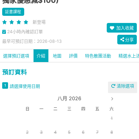
獨家優惠減$100)
証書課程
新登場
加入收藏
24小時內確認訂單
分享
最早可預訂日期：2026-08-13
選擇預訂選項
介紹
地圖
評價
特色散團活動
精選水上
預訂資料
清除選項
1
請選擇使用日期
八月 2026
日
一
二
三
四
五
六
1
2
3
4
5
6
7
8