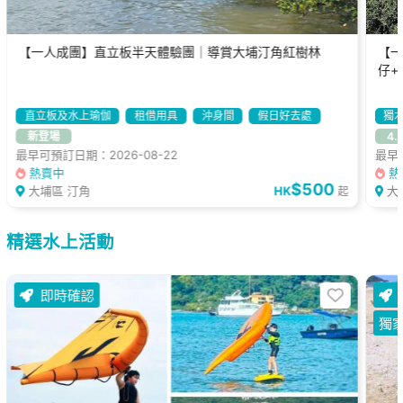
【一人成團】直立板半天體驗團｜導賞大埔汀角紅樹林
【一
仔+
直立板及水上瑜伽
租借用具
沖身間
假日好去處
獨
新登場
4.
最早可預訂日期：2026-08-22
最早可
熱賣中
熱
$500
大埔區 汀角
HK
大
起
精選水上活動
即時確認
獨