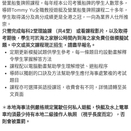
營業船隻牌照課程，每年經本公司考獲船牌的學生人數眾多，
導師Tommy Yu全職教授遊艇及營業船隻牌照課程二十多年，
學生取得滿分及高分成績更是全港之冠，一向為業界人仕所推
崇。
只需完成每科2堂理論課 （共4堂） 或看課程影片，以及取得
考期後，學生可於海之家辦公時間內到海之家免費任做模擬試
題。中文或英文課程現正招生，請盡早報名。
定期更新模擬試題供學生參考，每一條題目均設動畫解釋
令學生掌握解答方法
課程配以電腦動畫幫助學生理解燈號、避船程序
導師以獨創的口訣及方法幫助學生應付海事處繁複的考試
題目
課程亦可選擇英語授課班，收費會有不同，詳情請轉至英
文頁面
＊
本地海事法例嚴格規定駕駛任何私人遊艇，快艇及水上電單
車均須最少持有本地二級操作人執照 （視乎長度而定），否
則會被重罰。