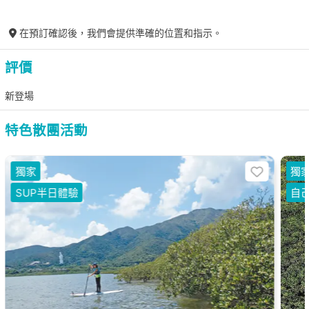
在預訂確認後，我們會提供準確的位置和指示。
評價
新登場
特色散團活動
獨家
獨
SUP半日體驗
自