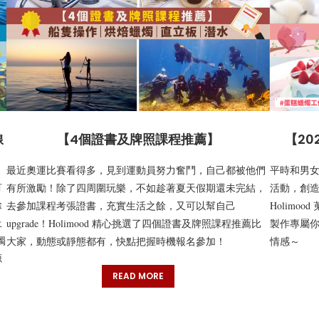
線
【4個證書及牌照課程推薦】
【2
最近奧運比賽看得多，見到運動員努力奮鬥，自己都被他們
平時和男
有
有所激勵！除了四周圍玩樂，不如趁著夏天假期還未完結，
活動，創
除
去參加課程考張證書，充實生活之餘，又可以幫自己
Holim
上
upgrade！Holimood 精心挑選了四個證書及牌照課程推薦比
製作專屬
獨
大家，動態或靜態都有，快點把握時機報名參加！
情感～
源
READ MORE