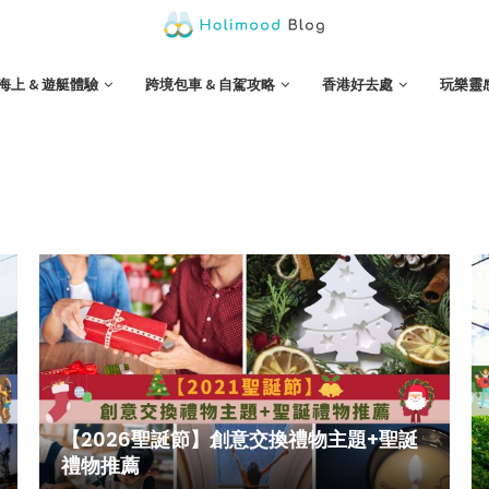
海上 & 遊艇體驗
跨境包車 & 自駕攻略
香港好去處
玩樂靈
【2026聖誕節】創意交換禮物主題+聖誕
禮物推薦