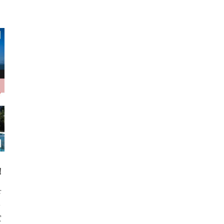
！
下
一
實