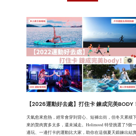
【2026運動好去處】打住卡 鍊成完美BODY
天氣愈來愈熱，經常會穿到背心、短褲出街，但冬天累積
來的贅肉實多太多，還未減走。Holimood 特登挑選了5個
邊玩、一邊打卡的運動比大家，助你在這個夏天鍛鍊出結