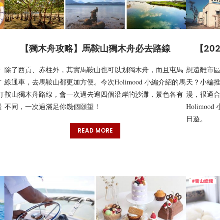
【獨木舟攻略】馬鞍山獨木舟必去路線
【20
麼
除了西貢、赤柱外，其實馬鞍山也可以划獨木舟，而且屯馬
想遠離市
方
線通車，去馬鞍山都更加方便。今次Holimood 小編介紹的馬
天？小編
打
鞍山獨木舟路線，會一次過去遍四個沿岸的沙灘，景色各有
漫，很適
擺
不同，一次過滿足你幾個願望！
Holim
日遊。
READ MORE