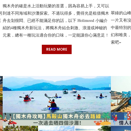
獨木舟的確是水上活動玩樂的首選，因為容易上手，又可以
翠綠的山
另
到達不同海域和沙灘探索。不過玩得多，覺得光是租借獨木
一片又有沒
還
舟去划很悶、已經不能滿足你的話，以下 Holimood 小編介
中最特別
紹的4種獨木舟新玩法，將獨木舟結合刺激、浪漫或神秘的
幻和唯美，
元素，總有一種玩法適合你的口味，一定能讓你心滿意足！
索吧~
READ MORE