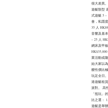
很大差異。
遊艇類型 適
式遊艇 5 –
會，私隱度
35 人 HK
音響及基本
– 25 人 
網床及甲板空
HK$35,
業活動或隆
始大家以為租
艘性價比
玩足全日。
港遊艇租賃指
派對。 高
「抵玩」的
比之選： 1
遊艇是舉辦