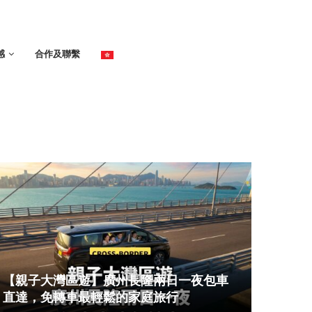
感
合作及聯繫
【親子大灣區遊】廣州長隆兩日一夜包車
直達，免轉車最輕鬆的家庭旅行