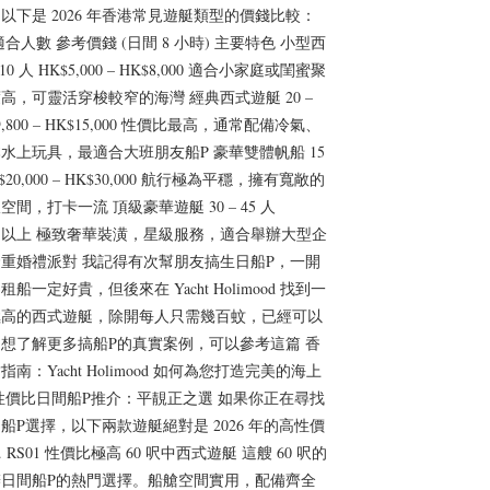
以下是 2026 年香港常見遊艇類型的價錢比較：
合人數 參考價錢 (日間 8 小時) 主要特色 小型西
 10 人 HK$5,000 – HK$8,000 適合小家庭或閨蜜聚
高，可靈活穿梭較窄的海灣 經典西式遊艇 20 –
$9,800 – HK$15,000 性價比最高，通常配備冷氣、
水上玩具，最適合大班朋友船P 豪華雙體帆船 15
HK$20,000 – HK$30,000 航行極為平穩，擁有寬敞的
間，打卡一流 頂級豪華遊艇 30 – 45 人
000 以上 極致奢華裝潢，星級服務，適合舉辦大型企
重婚禮派對 我記得有次幫朋友搞生日船P，一開
船一定好貴，但後來在 Yacht Holimood 找到一
極高的西式遊艇，除開每人只需幾百蚊，已經可以
想了解更多搞船P的真實案例，可以參考這篇 香
南：Yacht Holimood 如何為您打造完美的海上
性價比日間船P推介：平靚正之選 如果你正在尋找
船P選擇，以下兩款遊艇絕對是 2026 年的高性價
. RS01 性價比極高 60 呎中西式遊艇 這艘 60 呎的
日間船P的熱門選擇。船艙空間實用，配備齊全