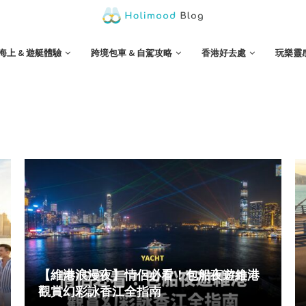
海上 & 遊艇體驗
跨境包車 & 自駕攻略
香港好去處
玩樂靈
【維港浪漫夜】情侶必看！包船夜遊維港
觀賞幻彩詠香江全指南