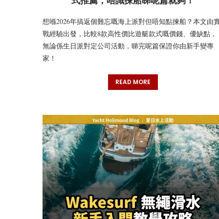
式推薦，唔識揀船睇呢篇就夠！
想喺2026年搞返個難忘嘅海上派對但唔知點揀船？本文由
戰經驗出發，比較8款高性價比遊艇款式嘅價錢、優缺點，
無論係生日派對定公司活動，睇完呢篇保證你由新手變專
家！
READ MORE