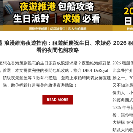
墨
浪漫維港夜遊指南：租遊艇慶祝生日、求婚必
2026
看的夜間包船攻略
區
想在香港策劃難忘的生日派對或浪漫求婚？夜遊維港絕對是
2026 
船
首選！本文提供完整的夜間包船攻略，推介 DR01 DeRoyal
比套餐推介
頂級夜景船屋等 3 款熱門遊艇，並附上求婚時間表及佈置建
動之一。2
議，助你輕鬆打造完美的維港夜遊體驗！
又不知道
儉由人，小型
READ MORE
的經典西式
2026 
餐，讓你輕
大解構 在
類及大約