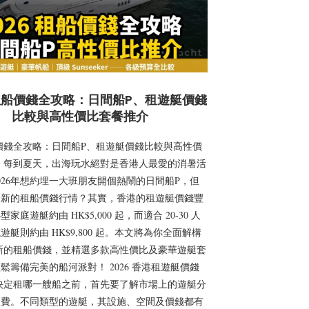
 租船價錢全攻略：日間船P、租遊艇價錢
比較與高性價比套餐推介
租船價錢全攻略：日間船P、租遊艇價錢比較與高性價
 每到夏天，出海玩水絕對是香港人最愛的消暑活
026年想約埋一大班朋友開個熱鬧的日間船P，但
最新的租船價錢行情？其實，香港的租遊艇價錢豐
家庭遊艇約由 HK$5,000 起，而適合 20-30 人
遊艇則約由 HK$9,800 起。本文將為你全面解構
年最新的租船價錢，並精選多款高性價比及豪華遊艇套
鬆籌備完美的船河派對！ 2026 香港租遊艇價錢
決定租哪一艘船之前，首先要了解市場上的遊艇分
收費。不同類型的遊艇，其設施、空間及價錢都有