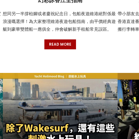
幻彩詠香江全指南
實
想同另一半撐枱腳或者慶祝紀念日，包船夜遊維港絕對係最
帶小朋友
浪漫嘅選擇！為大家整理維港夜遊包船指南，由平價經典遊
香港直達番
艇到豪華雙體船一應俱全，仲會破解新手租船常見誤區。
搬行李轉
READ MORE