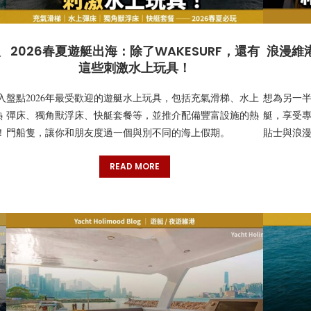
入
2026春夏遊艇出海：除了WAKESURF，還有
浪漫維
這些刺激水上玩具！
入
盤點2026年最受歡迎的遊艇水上玩具，包括充氣滑梯、水上
想為另一半
熱
彈床、獨角獸浮床、快艇套餐等，並推介配備豐富設施的熱
艇，享受
！
門船隻，讓你和朋友度過一個與別不同的海上假期。
貼士與浪
READ MORE