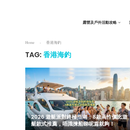
露營及戶外活動攻略
Home
-
香港海釣
TAG:
香港海釣
2026 遊艇派對終極指南：8款高性價比遊
艇款式推薦，唔識揀船睇呢篇就夠！