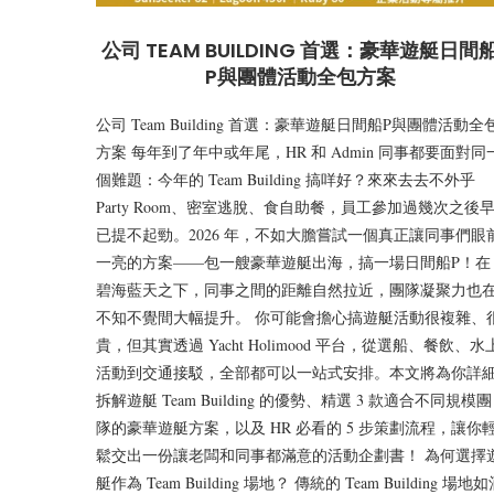
公司 TEAM BUILDING 首選：豪華遊艇日間
P與團體活動全包方案
公司 Team Building 首選：豪華遊艇日間船P與團體活動全
方案 每年到了年中或年尾，HR 和 Admin 同事都要面對同
個難題：今年的 Team Building 搞咩好？來來去去不外乎
Party Room、密室逃脫、食自助餐，員工參加過幾次之後
已提不起勁。2026 年，不如大膽嘗試一個真正讓同事們眼
一亮的方案——包一艘豪華遊艇出海，搞一場日間船P！在
碧海藍天之下，同事之間的距離自然拉近，團隊凝聚力也
不知不覺間大幅提升。 你可能會擔心搞遊艇活動很複雜、
貴，但其實透過 Yacht Holimood 平台，從選船、餐飲、水
活動到交通接駁，全部都可以一站式安排。本文將為你詳
拆解遊艇 Team Building 的優勢、精選 3 款適合不同規模團
隊的豪華遊艇方案，以及 HR 必看的 5 步策劃流程，讓你
鬆交出一份讓老闆和同事都滿意的活動企劃書！ 為何選擇
艇作為 Team Building 場地？ 傳統的 Team Building 場地