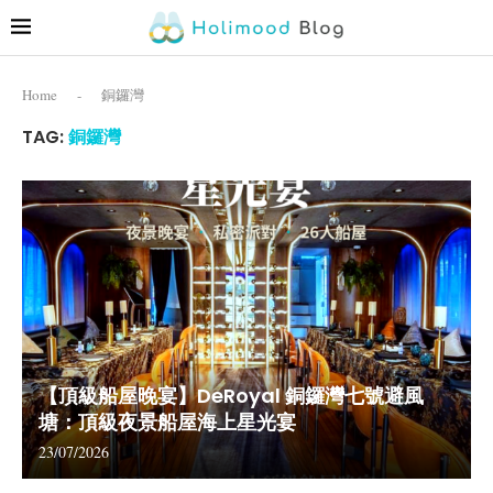
Home
-
銅鑼灣
TAG:
銅鑼灣
【頂級船屋晚宴】DeRoyal 銅鑼灣七號避風
塘：頂級夜景船屋海上星光宴
23/07/2026