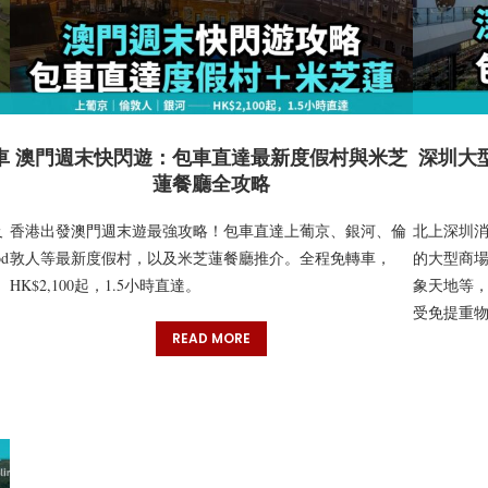
車
澳門週末快閃遊：包車直達最新度假村與米芝
深圳大
蓮餐廳全攻略
及
香港出發澳門週末遊最強攻略！包車直達上葡京、銀河、倫
北上深圳
d
敦人等最新度假村，以及米芝蓮餐廳推介。全程免轉車，
的大型商場
HK$2,100起，1.5小時直達。
象天地等
受免提重
READ MORE