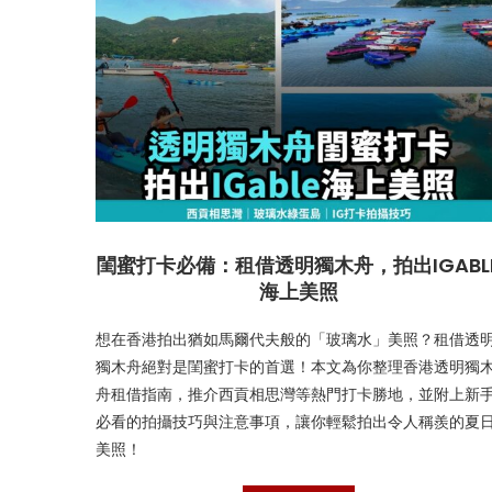
閨蜜打卡必備：租借透明獨木舟，拍出IGABL
海上美照
想在香港拍出猶如馬爾代夫般的「玻璃水」美照？租借透
獨木舟絕對是閨蜜打卡的首選！本文為你整理香港透明獨
舟租借指南，推介西貢相思灣等熱門打卡勝地，並附上新
必看的拍攝技巧與注意事項，讓你輕鬆拍出令人稱羨的夏
美照！