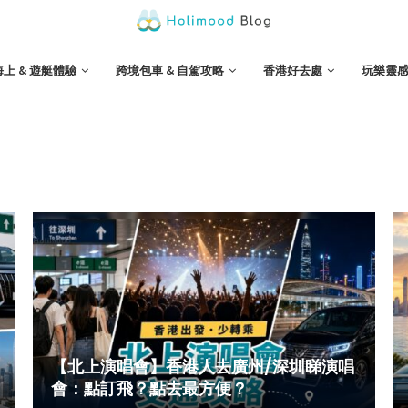
海上 & 遊艇體驗
跨境包車 & 自駕攻略
香港好去處
玩樂靈
【北上演唱會】香港人去廣州/深圳睇演唱
會：點訂飛？點去最方便？