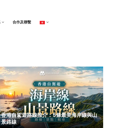
感
合作及聯繫
香港自駕遊路線推介：5條最美海岸線與山
景路線