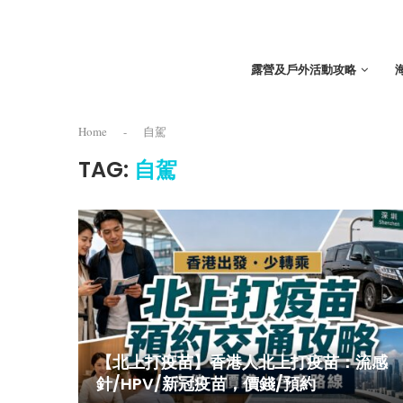
露營及戶外活動攻略
Home
-
自駕
TAG:
自駕
【北上打疫苗】香港人北上打疫苗：流感
針/HPV/新冠疫苗，價錢/預約