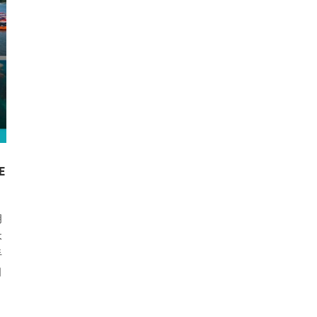
E
明
木
手
日