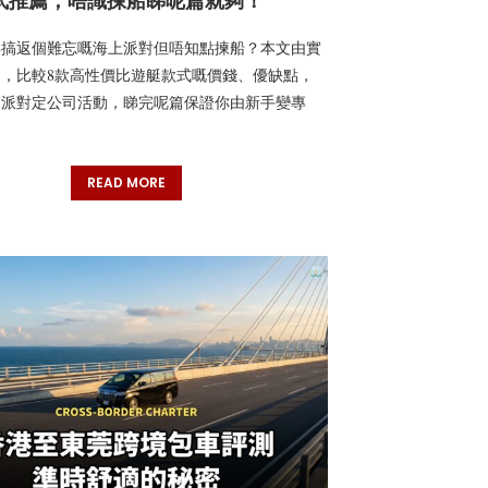
式推薦，唔識揀船睇呢篇就夠！
6年搞返個難忘嘅海上派對但唔知點揀船？本文由實
，比較8款高性價比遊艇款式嘅價錢、優缺點，
日派對定公司活動，睇完呢篇保證你由新手變專
READ MORE