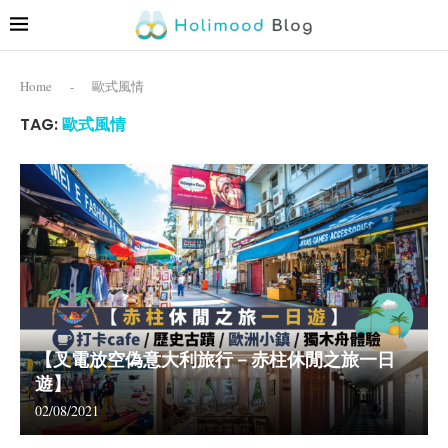
Home
-
歐式風情
TAG:
歐式風情
【叉電放空偽意大利旅行－赤柱休閒之旅一日
遊】
02/08/2021