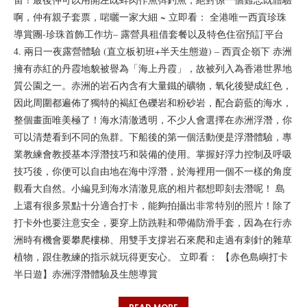
啊，仲有親子套票，啱曬一家大細 ~ 立即看： 全港唯一西貢珍珠
導賞團-珍珠首飾工作坊– 露營具租借套餐以及特色住宿預訂平台
4. 兩日一夜露營體驗 (直立板初班+半天生態遊) – 西貢企嶺下 赤洲
擁有赤紅的丹霞地貌被譽為「海上丹霞」，故被列入為香港世界地
質公園之一。赤洲的岩石內含有大量鐵的礦物，氧化後變成紅色，
因此周圍都遍佈了獨特的褐紅色礫岩和粉砂岩，配合蔚藍的海水，
整個畫面唯美極了！海水清澈透明，不少人會選擇在赤洲浮潛，你
可以清楚看到不同的魚群。下船後的第一個活動便是浮潛體驗，專
業教練會教授基本浮潛技巧和裝備的使用。掌握好浮力控制及呼吸
技巧後，你便可以自由地在海中浮潛，於海裡用一個不一樣的角度
觀看大自然。小編見到海水清澈見底的相片都想即刻去潛呢！ 島
上還有很多景點十分適合打卡，能夠拍攝出非常特別的照片！除了
打卡外也要注意安全，要穿上防跣鞋和帶備防滑手套，因為在行赤
洲時有機會要攀爬樓梯、用雙手支撐岩石來爬和走過有刺針的雜草
植物，跟住教練的指示就玩得更安心。 立即看： 【赤色島嶼打卡
半日遊】赤洲浮潛體驗及生態導賞