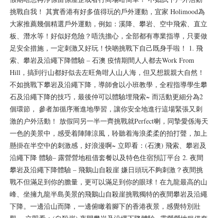
挑戰自我！ 其實香港有好多值得玩的戶外運動，宜家 Holimood為
大家推薦幾個精選戶外運動，例如：溪降、攀岩、空中飛索、直立
板、潛水等！好似好危險？唔洗擔心，全部都有專業指導，只要做
足安全措施，一定刺激又好玩！快啲挑戰下自己既身手啦！ 1. 飛
索、攀岩及沿繩下降體驗 – 石澳 疫情期間人人都去Work From
Hill，搞到行山都好似去左旺角咁人山人海，但又想親親大自然！
不如挑戰下攀岩及沿繩下降，導師會以小班教學，全程指導學生攀
石及沿繩下降的技巧，最後仲可以體驗埋飛索~ 而活動更細分為2
個環節， 參者加循序漸進地學習，讓你安全地進行這場緊張又刺
激的户外活動！ 放假同另一半一齊挑戰就Perfect喇，同摯愛係海天
一色的美景中，感受着陣陣涼風，聆聽着海浪柔柔的拍打聲，加上
懸掛在半空中的刺激感，好浪漫啊~ 立即看：(石澳) 飛索、攀岩及
沿繩下降 體驗– 露營營地租借套餐以及特色住宿預訂平台 2. 夜間
攀岩及沿繩下降體驗 – 飛鵝山自殺崖 嫌日頭玩不夠刺激？夜間挑
戰不但滿足到你的膽量，更可以滿足到你的眼球！在九龍最高的山
峰、坐擁九龍半島美景的飛鵝山自殺崖挑戰獨特的夜間攀岩及沿繩
下降。一邊沿山而降，一邊俯瞰着腳下的香港夜景，感覺特別壯