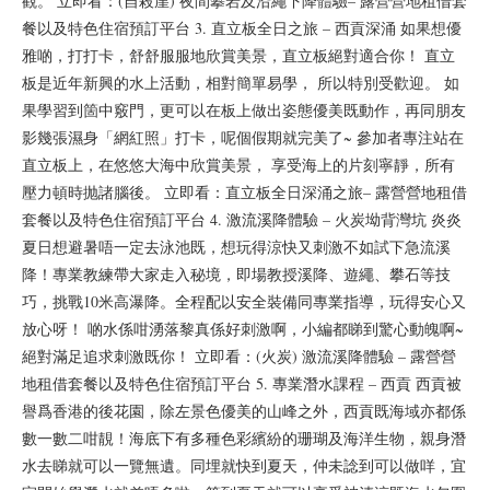
觀。 立即看：(自殺崖) 夜間攀岩及沿繩下降體驗– 露營營地租借套
餐以及特色住宿預訂平台 3. 直立板全日之旅 – 西貢深涌 如果想優
雅啲，打打卡，舒舒服服地欣賞美景，直立板絕對適合你！ 直立
板是近年新興的水上活動，相對簡單易學， 所以特別受歡迎。 如
果學習到箇中竅門，更可以在板上做出姿態優美既動作，再同朋友
影幾張濕身「網紅照」打卡，呢個假期就完美了~ 參加者專注站在
直立板上，在悠悠大海中欣賞美景， 享受海上的片刻寧靜，所有
壓力頓時抛諸腦後。 立即看：直立板全日深涌之旅– 露營營地租借
套餐以及特色住宿預訂平台 4. 激流溪降體驗 – 火炭坳背灣坑 炎炎
夏日想避暑唔一定去泳池既，想玩得涼快又刺激不如試下急流溪
降！專業教練帶大家走入秘境，即場教授溪降、遊繩、攀石等技
巧，挑戰10米高瀑降。全程配以安全裝備同專業指導，玩得安心又
放心呀！ 啲水係咁湧落黎真係好刺激啊，小編都睇到驚心動魄啊~
絕對滿足追求刺激既你！ 立即看：(火炭) 激流溪降體驗 – 露營營
地租借套餐以及特色住宿預訂平台 5. 專業潛水課程 – 西貢 西貢被
譽爲香港的後花園，除左景色優美的山峰之外，西貢既海域亦都係
數一數二咁靚！海底下有多種色彩繽紛的珊瑚及海洋生物，親身潛
水去睇就可以一覽無遺。同埋就快到夏天，仲未諗到可以做咩，宜