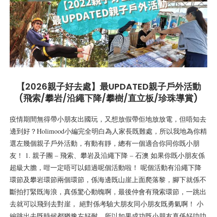
【2026親子好去處】最UPDATED親子戶外活動
(飛索/攀岩/沿繩下降/攀樹/直立板/珍珠導賞)
疫情期間無得帶小朋友出國玩，又想放假帶佢地放放電，但唔知去
邊到好？Holimood小編完全明白為人家長既難處，所以我地為你精
選左幾個親子戶外活動，有動有靜，總有一個適合你同你既小朋
友！ 1. 親子團 – 飛索、攀岩及沿繩下降 – 石澳 如果你既小朋友係
超級大膽，咁一定唔可以錯過呢個活動啦！ 呢個活動有沿繩下降
環節及攀岩環節兩個環節，係海邊既山崖上面爬落黎，腳下就係不
斷拍打緊既海浪，真係驚心動魄啊，最後仲會有飛索環節，一跳出
去就可以飛到去對崖， 絕對係考驗大朋友同小朋友既勇氣啊！ 小
編跳出去既時候都猶豫左好耐，所以如果成功既小朋友真係好叻叻