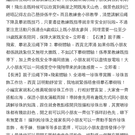
啊！飛出去既時候可以欣賞到兩崖之間既海天山色，個景色靚到已
經唔記得左自己懸掛係半空~ 而且教練會小班教學，清楚講解沿繩
下降及攀岩既技巧，只要遵從教練既指導就非常安全好玩啦~ 不過
要注意活動只係適合8歲或以上既小朋友參與，同埋需要一位至少
18歲既家長陪同，保障大家既安全~ 立即看： 【石澳】親子團 –
飛索、攀岩及沿繩下降 2. 攀樹體驗 – 西貢北潭涌 如果你既小朋友
都係跳跳紮但又無咁大膽既，不如試下攀樹體驗！係專業教練既指
導下，加上齊全既安全準備同措施，小朋友就可以盡情放電啦！大
人小朋友可以一同感受空中飛翔帶來的刺激感覺～～ 立即看：
【長洲】親子沿繩下降+飛索體驗 3. 全港唯一珍珠導賞團 – 珍珠首
飾工作坊 – 西貢 話明動靜皆宜，我地就緊係唔會得攀石攀樹啦！
小編宜家就私心推薦呢個珍珠工作坊，行程好豐富架，大家會一齊
搭船出海，保證小朋友滿載而歸！導師會先用有趣既方式同小朋友
講解珍珠的知識，跟住就會教點樣開貝殼攞粒珍珠出黎，其實啲珍
珠都有幾款顔色，開之前可以同小朋友一齊估下係咩顔色先，睇下
有無驚喜！ 攞到粒珍珠之後家長同小朋友可以一齊動手製作珍珠
首飾， 有手鍊、頸鍊等等多款選擇，可以比小朋友盡情發揮小宇
宙！最後仲可以用開左既蚌肉作魚弭釣魚，絕對係一個難忘既體驗