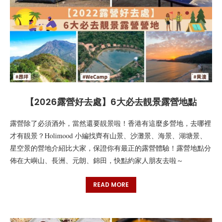
【2026露營好去處】6大必去靚景露營地點
露營除了必須酒外，當然還要靚景啦！香港有這麼多營地，去哪裡
才有靚景？Holimood 小編找齊有山景、沙灘景、海景、湖塘景、
星空景的營地介紹比大家，保證你有最正的露營體驗！露營地點分
佈在大嶼山、長洲、元朗、錦田，快點約家人朋友去啦～
READ MORE