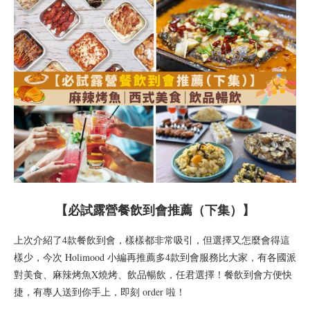
【必試露營餐飲到會推薦（下集）】
上次介紹了4款餐飲到會，樣樣都非常吸引，但選擇又怎麼會得這
樣少，今次 Holimood 小編再推薦多4款到會服務比大家，有各國派
對美食、麻辣烤魚X燒烤、飲品暢飲，任君選擇！餐飲到會方便快
捷，有專人送到你手上，即刻 order 啦！