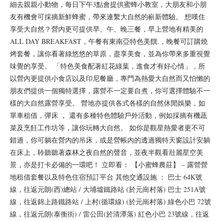
細去親親小動物，每日下午3點會提供蜜蜂小教室，大朋友和小朋
友有機會可採摘新鮮蜂蜜，帶來連繫大自然的嶄新體驗。 想嘆住
享受大自然？營內更可提供早、午、晚三餐，早上營地有精美的
ALL DAY BREAKFAST，午餐有東南亞特色美饌.，晚餐可訂購燒
烤套餐，讓你看著綠悠悠的草原，盡享美食，並為你帶來多重視覺
味覺的享受。 「特色美食配著紅花綠葉，進食才有好心情」，所
以營內更提供小食店以及印尼餐廳，專門為熱愛大自然而又怕懶的
朋友們提供一個獨特選擇，露營不一定要自煮，你可選擇體驗不一
樣的大自然露營享受。 營地亦提供各式各樣的自然休閒娛樂，如
單車租借，彈床 ， 還有多種特色體驗戶外活動，例如採摘有機蔬
菜及烹飪工作坊等，讓你玩轉大自然。 如你是觀星熱愛者更不可
錯過，你可躺在營內的吊床，或是營帳內的透過獨特天窗設計安躺
在床上，聆聽聽著森林之夜自然的聲音，並夜半觀看壯麗星空美
景，亦是打卡必備的一環吧！ 立即看： 【小蜜蜂農莊】 – 露營營
地租借套餐以及特色住宿預訂平台 其他交通設施 ： 巴士 64K號
線，往返元朗(西)總站 / 大埔墟鐵路站 (於元崗村落) 巴士 251A號
線，往返錦上路鐵路站 / 上村(循環線) (於元崗村落) 綠色小巴 72號
線，往返元朗(泰衡街) / 雷公田(於清潭落) 紅色小巴 23號線，往返