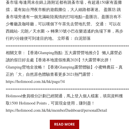
蚤市場:每逢周未在錦上路附近都有跳蚤市場，有超過150家有蓋攤
擋，還有如台灣夜市般的遊戲攤位，大人細路都著迷。 盈匯坊:跳
蚤市場旁邊有一個充滿歐陸風情的打咭地點─盈匯坊。盈匯坊有不
少餐廳及咖啡廳，可以嘆個下午茶先去營地扎營。 交通： 可以在
西鐵站- 元朗／天水圍 -> 轉乘33號小巴在樂逍遙釣魚場下車，再步
行約3分鐘便可到達目的地。 立即看： 白泥部落
=====================================================
相關文章：【香港Glamping熱點: 五大露營營地推介】 懶人露營必
讀的假日好去處【香港本地渡假推薦2020】5大露營車比拼！
Glamping營地全攻略！【香港Glamping露營體驗】小蜜蜂農莊－真
正的「大」自然原色體驗查看更多2021熱門露營：
https://holimood.com.hk/hk/page/34
=====================================================
Holimood會員積分計劃已經開通，馬上登入個人檔案，填寫資料獲
取1500 Holimood Points，可當現金使用，賺到盡！
https://holimood.com.hk/hk/memberDashboard/personalDetail
READ MORE