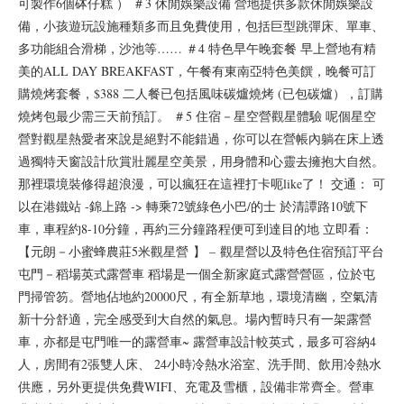
可製作6個砵仔糕 ） ＃3 休閒娛樂設備 營地提供多款休閒娛樂設
備，小孩遊玩設施種類多而且免費使用，包括巨型跳彈床、單車、
多功能組合滑梯，沙池等…… ＃4 特色早午晚套餐 早上營地有精
美的ALL DAY BREAKFAST，午餐有東南亞特色美饌，晚餐可訂
購燒烤套餐，$388 二人餐已包括風味碳爐燒烤 (已包碳爐），訂購
燒烤包最少需三天前預訂。 ＃5 住宿－星空營觀星體驗 呢個星空
營對觀星熱愛者來說是絕對不能錯過，你可以在營帳內躺在床上透
過獨特天窗設計欣賞壯麗星空美景，用身體和心靈去擁抱大自然。
那裡環境裝修得超浪漫，可以瘋狂在這裡打卡呃like了！ 交通： 可
以在港鐵站 -錦上路 -> 轉乘72號綠色小巴/的士 於清譚路10號下
車，車程約8-10分鐘，再約三分鐘路程便可到達目的地 立即看：
【元朗－小蜜蜂農莊5米觀星營 】 – 觀星營以及特色住宿預訂平台
屯門－稻場英式露營車 稻場是一個全新家庭式露營營區，位於屯
門掃管笏。營地佔地約20000尺，有全新草地，環境清幽，空氣清
新十分舒適，完全感受到大自然的氣息。場內暫時只有一架露營
車，亦都是屯門唯一的露營車~ 露營車設計較英式，最多可容納4
人，房間有2張雙人床、 24小時冷熱水浴室、洗手間、飲用冷熱水
供應，另外更提供免費WIFI、充電及雪櫃，設備非常齊全。營車