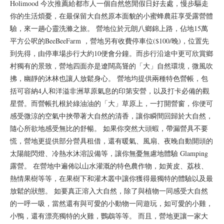
Holimood 今次推薦給都市人一個自然悠閒假日好去處，慢步驅走
你的生活煩憂，在最保留大自然原本面貌的小蜜蜂農莊享受露營體
驗，來一趟心靈洗滌之旅。 營地位於元朗八鄉錦上路，佔地15萬
平方公呎的BeeBeeFarm ，營地另有收費停車位($100/晚)，位置先
到先得，由停車場步行大約10便會分鐘。而步行沿途中更可欣賞鄉
村獨有的景致，營地四面亦是遼闊高聳的「大」自然環境，微風吹
拂，幽靜的沐林也讓人放鬆身心。 營地均提供兩種特色營帳，包
括可容納4人和洋溢非洲草原氣息的印第安營，以及打卡必備的觀
星營。而營帳扎根於綠油油的「大」草原上，一打開營窗，你便可
感受微涼的空氣中挾帶著大自然的清香，讓你瞬間回歸於大自然，
隨心所欲地感受無比的舒暢。 如果你突然大頭蝦，帶漏營具不要
慌，營地更提供部分營具租借，還有暖氣、風扇、夜晚自動開頭的
太陽能閃燈、冷熱水沐溶設備等，讓你無憂無慮地體驗 Glamping
露營。 在營地中遍佈以山水灌溉的特色農作物，如黃皮、荔枝、
熱情果樹等等，在果樹下和灌木叢中讓你獲得最獨特的體驗以及最
放鬆的狀態。 如要真正溶入大自然，除了與植物一同感受大自然
的一呼一吸，當然還有與可愛的小動物一同遊玩，如可愛的小雞，
小鴨，還有漂亮獨特的火雞，鸚鵡等等。 而且，營地更讓一家大