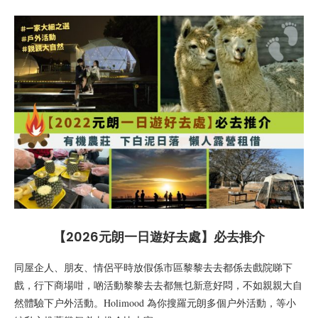
【2026元朗一日遊好去處】必去推介
同屋企人、朋友、情侶平時放假係市區黎黎去去都係去戲院睇下
戲，行下商場咁，啲活動黎黎去去都無乜新意好悶，不如親親大自
然體驗下户外活動。Holimood 為你搜羅元朗多個户外活動，等小