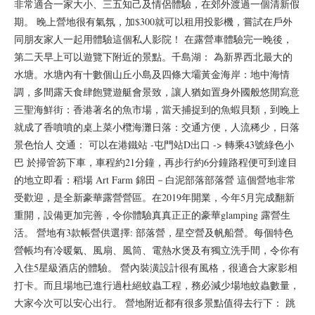
非常適合一家大小、三五知己及情侶體驗，在郊外渡過一個清新假
期。 晚上營地很有氣氛，加$300就可以租用投影機，嘗試在戶外
同朋友家人一起用體驗這個私人影院！ 在露營車體驗完一晚後，
第二天早上可以遊覽下附近的景點。千島湖： 為新界西北最大的
水塘。水塘內有十數個山丘小島及四條大壩黃金海岸：地中海情
調，多間露天食肆飽覽遊艇會景致，讓人猶如置身外國般悠閒寫意
三聖海鮮街：香港著名的魚市場，當天捕捉到的魚蝦貝類，到晚上
就成了香噴噴的桌上菜小欖海灘日落：交通方便，人流稀少，日落
景色怡人 交通： 可以在港鐵站 -屯門站D出口 -> 轉乘43號綠色小
巴 於掃管笏下車，車程約21分鐘，再步行約6分鐘路程便可到達目
的地立即看：稻場 Art Farm 錦田－白泥部落部落營 這個營地非常
受歡迎，是全新豪華露營營區。在2019年開業，今年5月完成翻新
重開，設備更加完善，令你體驗真真正正的豪華glamping 露營生
活。 營地有3款帳營供選擇: 部落營，星空營及帆船營。每個特色
營帳均有冷暖氣、風扇、風筒、電熱水煲及有獨立洗手間，令你有
入住5星級酒店的體驗。 營內裝潢設計很有風格，很適合大家影相
打卡。而且場地已進行過杜絕蚊蟲工程，務必減少場地蚊蟲數量，
大家今次可以安心出行。 營地附近都有很多景點值得去行下： 跳