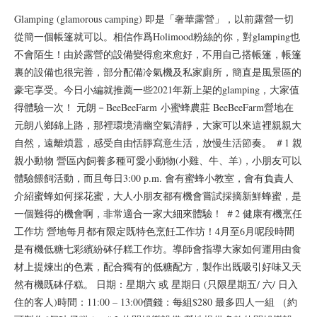
Glamping (glamorous camping) 即是「奢華露營」，以前露營一切
從簡一個帳篷就可以。相信作爲Holimood粉絲的你，對glamping也
不會陌生！由於露營的設備變得愈來愈好，不用自己搭帳篷，帳篷
裏的設備也很完善，部分配備冷氣機及私家廁所，簡直是風景區的
豪宅享受。今日小編就推薦一些2021年新上架的glamping，大家值
得體驗一次！ 元朗－BeeBeeFarm 小蜜蜂農莊 BeeBeeFarm營地在
元朗八鄉錦上路，那裡環境清幽空氣清靜，大家可以來這裡親親大
自然，遠離煩囂，感受自由恬靜寫意生活，放慢生活節奏。 ＃1 親
親小動物 營區內飼養多種可愛小動物(小雞、牛、羊)，小朋友可以
體驗餵飼活動，而且每日3:00 p.m. 會有蜜蜂小教室，會有負責人
介紹蜜蜂如何採花蜜，大人小朋友都有機會嘗試採摘新鮮蜂蜜，是
一個難得的機會啊，非常適合一家大細來體驗！ ＃2 健康有機烹任
工作坊 營地每月都有限定既特色烹飪工作坊！4月至6月呢段時間
是有機低糖七彩繽紛砵仔糕工作坊。導師會指導大家如何運用由食
材上提煉出的色素，配合獨有的低糖配方，製作出既吸引好味又天
然有機既砵仔糕。 日期：星期六 或 星期日 (只限星期五/ 六/ 日入
住的客人)時間：11:00 – 13:00價錢：每組$280 最多四人一組 （約