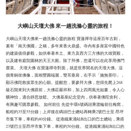
大嶼山天壇大佛 來一趟洗滌心靈的旅程！
大嶼山天壇大佛來一趟洗滌心靈的旅程 寶蓮禪寺這座百年古剎，
素有「南天佛國」之稱，多年來香火鼎盛。寺內有多座富中國特色
的建築值得參觀，如供奉著本土、東方及西方三方佛的大雄寶殿，
以及建有庭院園林的天王大殿。除了拜佛，您還可以在此享用佛門
齋菜。 天壇大佛 在寶蓮禪寺對面，就是世界聞名的天壇大佛。這
個青銅坐佛像，面相豐圓端麗，雙耳垂肩，右手示「施無畏印」，
顯示佛陀救拔眾生的心願。提醒您，要參拜大佛，您得先爬上268
級石階來到大佛跟前，大佛莊嚴祥和，加上四周風光如畫，令人心
曠神怡，適合靜思放鬆。 大佛基座紀念堂內，供奉著佛陀舍利，
有興趣可購票參觀。 如何前往 先從中環6號碼頭乘渡輪前往梅窩，
船程約35至55分鐘；上岸後在碼頭巴士總站再轉乘2號巴士至 昂坪
市集下車，車程約40分鐘。 從港鐵東涌站B出口的巴士總站，乘搭
23號巴士至昂坪市集下車，車程約50分鐘。 從港鐵東涌站B出口的