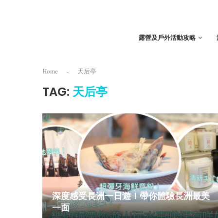
露營及戶外活動攻略
Home
-
天后亭
TAG:
天后亭
深度感受長洲一日遊！帶你體驗長洲最美
一面