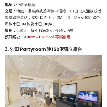
地址：
中環蘭桂坊
交通：
地鐵：港島線或荃灣線中環站，D1出口東涌線或機
場快線香港站，B2出口巴士：12M、13、23A及40M 綠色
專線小巴10A線及小巴10B線。
費用：
1-50人，每小時$68/人, 設最低消費
預訂網址：
Astrum – Holimood 專屬優惠
3.
沙田 Partyroom 連150呎獨立露台