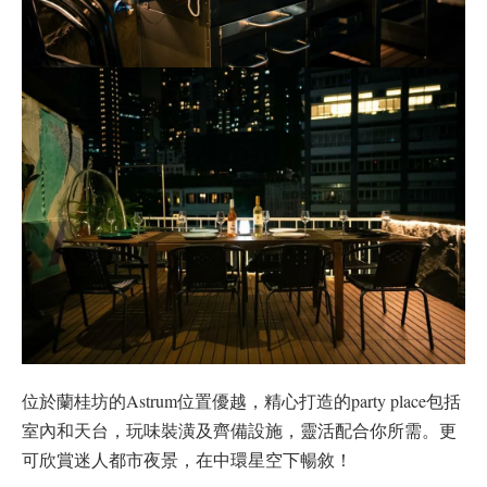
位於蘭桂坊的Astrum位置優越，精心打造的party place包括
室內和天台，玩味裝潢及齊備設施，靈活配合你所需。更
可欣賞迷人都市夜景，在中環星空下暢敘！