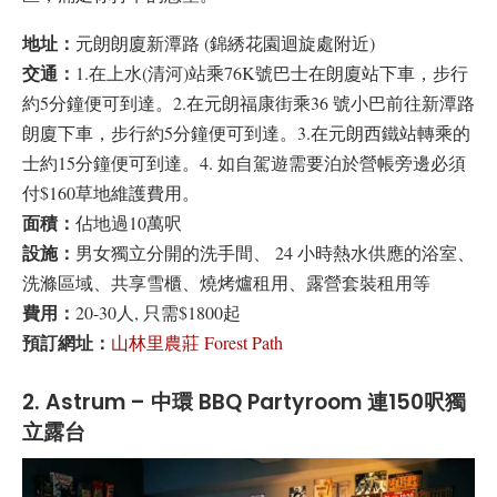
地址：
元朗朗廈新潭路 (錦綉花園迴旋處附近)
交通：
1.在上水(清河)站乘76K號巴士在朗廈站下車，步行
約5分鐘便可到達。2.在元朗福康街乘36 號小巴前往新潭路
朗廈下車，步行約5分鐘便可到達。3.在元朗西鐵站轉乘的
士約15分鐘便可到達。4. 如自駕遊需要泊於營帳旁邊必須
付$160草地維護費用。
面積：
佔地過10萬呎
設施：
男女獨立分開的洗手間、 24 小時熱水供應的浴室、
洗滌區域、共享雪櫃、燒烤爐租用、露營套裝租用等
費用：
20-30人, 只需$1800起
預訂網址：
山林里農莊 Forest Path
2. Astrum – 中環 BBQ Partyroom 連150呎獨
立露台