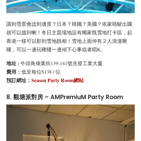
講到雪景會諗到邊度？日本？韓國？美國？依家唔駛出國
就可以搵到喇！冬日主題場地設有獨家既雪地打卡區，起
香港一樣可以影到雪地靚相！雪地上面仲有２人浪漫鞦
韆，可以一邊玩鞦韆一邊傾下心事或者唱K。
地址 :
牛頭角偉業街139-141號兆發工業大廈
費用：
低至每位$138 / 位
預訂網址：
Season Party Room網站
8. 觀塘派對房 – AMPremiuM Party Room