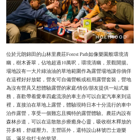
位於元朗錦田的山林里農莊Forest Path如像樂園般環境清
幽，樹木蒼翠，佔地超過10萬呎，環境清幽，景觀開揚。
場地設有一大片綠油油的草地範圍作為露營場地讓你倘佯
在這裡好好放鬆，營友可自備營帳或租用露營套裝，營地
為沒有營具又想體驗露營的家庭/情侶/朋友提供一站式服
務，喜歡帶着愛車四處流浪的車主亦可以自駕汽車來到這
裡，直接泊在草地上露營，體驗現時日本十分流行的車中
泊作露營，享受一個難忘且獨特的露營體驗。農莊內設有
森林步道，可以在這散散步療癒身心靈，吸收樹木釋放的
芬多精，舒緩壓力。主營區外，還特設山林號巴士遊樂
區，滿足你打卡的慾望。