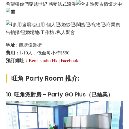
希望帶你們穿越世紀 感受法式浪漫
走進復古情懷之中
多用途場地租用-個人照/婚紗照/閨蜜照/寵物照/商業廣
告拍攝/證婚場地/工作坊 /私人聚會
地址 :
觀塘偉業街
費用：
1-10人，低至每小時$550
預訂網址：
Bemi studio Hk | Facebook
旺角 Party Room 推介:
10. 旺角派對房 – Party GO Plus（已結業）