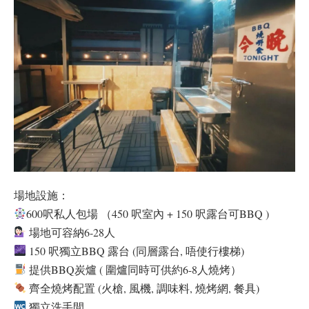
場地設施：
600呎私人包場 （450 呎室內 + 150 呎露台可BBQ )
場地可容納6-28人
150 呎獨立BBQ 露台 (同層露台, 唔使行樓梯)
提供BBQ炭爐 ( 圍爐同時可供約6-8人燒烤）
齊全燒烤配置 (火槍, 風機, 調味料, 燒烤網, 餐具)
獨立洗手間