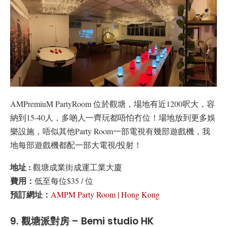
AMPremiuM PartyRoom 位於觀塘，場地有近1200呎大，容
納到15-40人，多啲人一齊玩都唔怕冇位！場地放到更多娛
樂設施，唔似其他Party Room一部電視有幾部遊戲機，我
地每部遊戲機都配一部大電視/投射！
地址 :
觀塘成業街成運工業大廈
費用：
低至每位$35 / 位
預訂網址：
AMPM Party Room | Hong Kong
9. 觀塘派對房 – Bemi studio HK