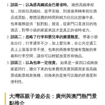
誤區一：以為搭高鐵或金巴最省時。
雖然高鐵車程
短，但前往高鐵站、提早安檢、到達後再轉車前往酒
店或景點，整體花費的時間和精力往往比想像中多。
包車服務提供「點對點」接送，從家門口直達目的地
酒店，對帶小孩的家庭來說才是真正的省時省力。
誤區二：忽略了行李和嬰兒車的搬運難度。
帶著小朋
友出行，行李通常不少，加上嬰兒車，在公共交通工
具上上落落非常不便。包車的商務車型擁有寬敞的車
廂和行李空間，讓你可以輕鬆放置所有物品。
誤區三：以為包車一定很貴。
如果是一家四口或兩個
家庭同行，攤分下來的包車費用其實與購買多張高鐵
票或船票相差無幾，但換來的是無可比擬的舒適度和
便利性。
大灣區親子遊必去：廣州與澳門熱門景
點推介