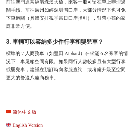
前往澳門通常經港珠澳大橋，乘客一般可留在車上辦理過
關手續。前往廣州如經深圳灣口岸，大部分情況下也可免
下車過關（具體安排視乎當日口岸指引），對帶小孩的家
庭非常方便。
3. 車輛可以容納多少件行李和嬰兒車？
標準的 7 人商務車（如豐田 Alphard）在坐滿 6 名乘客的情
況下，車尾箱空間有限。如果同行人數較多且有大型行李
或嬰兒車，建議在預訂時向客服查詢，或考慮升級至空間
更大的舒適八座商務車。
简体中文版
English Version