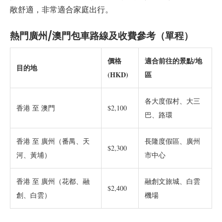
敞舒適，非常適合家庭出行。
熱門廣州/澳門包車路線及收費參考（單程）
價格
適合前往的景點/地
目的地
(HKD)
區
各大度假村、大三
香港 至 澳門
$2,100
巴、路環
香港 至 廣州（番禺、天
長隆度假區、廣州
$2,300
河、黃埔）
市中心
香港 至 廣州（花都、融
融創文旅城、白雲
$2,400
創、白雲）
機場