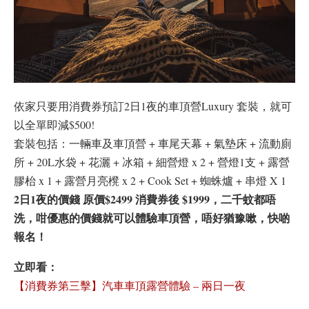
依家只要用消費券預訂2日1夜的車頂營Luxury 套裝，就可
以全單即減$500!
套裝包括：一輛車及車頂營 + 車尾天幕 + 氣墊床 + 流動廁
所 + 20L水袋 + 花灑 + 冰箱 + 細營燈 x 2 + 營燈1支 + 露營
膠枱 x 1 + 露營⽉亮櫈 x 2 + Cook Set + 蜘蛛爐 + 串燈 X 1
2日1夜的價錢 原價$2499 消費券後 $1999，二千蚊都唔
洗，咁優惠的價錢就可以體驗車頂營，唔好猶豫嗽，快啲
報名！
立即看：
【消費券第三擊】汽車車頂露營體驗 – 兩日一夜