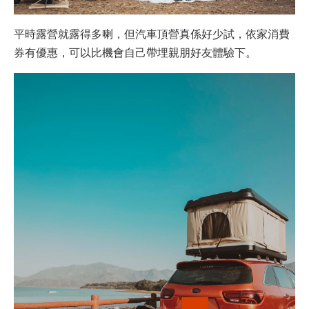
平時露營就露得多喇，但汽車頂營真係好少試，依家消費
券有優惠，可以比機會自己帶埋親朋好友體驗下。