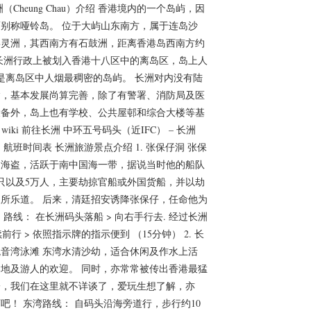
（Cheung Chau）介绍 香港境内的一个岛屿，因
别称哑铃岛。 位于大屿山东南方，属于连岛沙
喜灵洲，其西南方有石鼓洲，距离香港岛西南方约
 长洲行政上被划入香港十八区中的离岛区，岛上人
是离岛区中人烟最稠密的岛屿。 长洲对内没有陆
输，基本发展尚算完善，除了有警署、消防局及医
设备外，岛上也有学校、公共屋邨和综合大楼等基
 wiki 前往长洲 中环五号码头（近IFC） – 长洲
 航班时间表 长洲旅游景点介绍 1. 张保仔洞 张保
的海盗，活跃于南中国海一带，据说当时他的船队
船只以及5万人，主要劫掠官船或外国货船，并以劫
所乐道。 后来，清廷招安诱降张保仔，任命他为
 路线： 在长洲码头落船 > 向右手行去. 经过长洲
续前行 > 依照指示牌的指示便到 （15分钟） 2. 长
音湾泳滩 东湾水清沙幼，适合休闲及作水上活
地及游人的欢迎。 同时，亦常常被传出香港最猛
一，我们在这里就不详谈了，爱玩生想了解，亦
 一下吧！ 东湾路线： 自码头沿海旁道行，步行约10