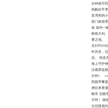
分钟就可到
风帆好手李
音湾旁的
热门旅游景
庙 庙内一
铁铸大剑。
赛之地。 
北行约10
年历史，过
后。 传说
海上守护神
沿着西堤路
分钟） ==
田园早餐套
洲往来香港
眺亭 北眺
方呵！ 路
分岔路就向