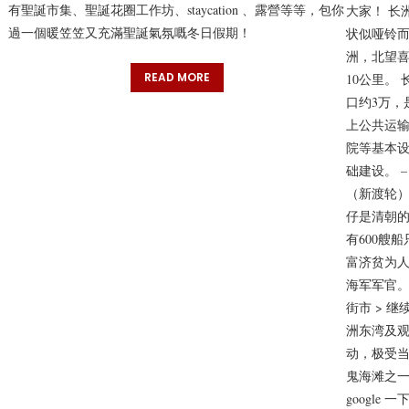
有聖誕市集、聖誕花圈工作坊、staycation 、露營等等，包你
大家！ 长洲
過一個暖笠笠又充滿聖誕氣氛嘅冬日假期！
状似哑铃而
洲，北望
READ MORE
10公里。
口约3万，
上公共运
院等基本
础建设。 –
（新渡轮）
仔是清朝
有600艘
富济贫为人
海军军官。
街市 > 继
洲东湾及观
动，极受当
鬼海滩之
google