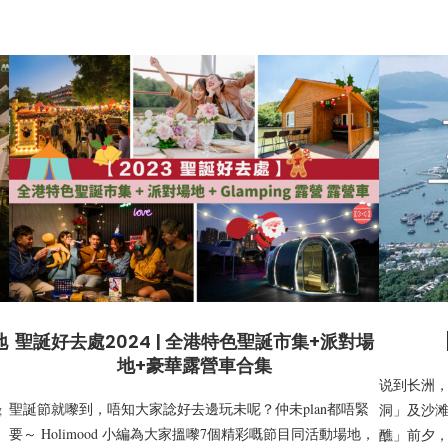
地
聖誕好去處2024 | 全港特色聖誕市集+派對場
地+豪華露營車合集
说到长洲
g
聖誕節就嚟到，唔知大家諗好去邊玩未呢？仲未plan都唔緊
洞」及沙滩
，
要～ Holimood 小編為大家搵嚟7個精彩嘅節目同活動場地，
醮」前夕，