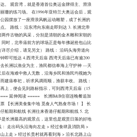
达。 观音湾，就是香港首位奥运金牌得主、滑浪
丽珊的练习场。 在1996年亚特兰大奥运会后，观
小公园摆放了一座滑浪风帆运动雕塑，成了长洲的
点。 路线： 沿东湾向东南走即到达 3. 长洲北帝
睹两件古物的风采，分别是清朝的金木雕和宋朝的
 同时，北帝庙前方的球场正是每年佛诞抢包山比
（详尽介绍，请见另文） 路线： 沿码头海旁道向
分钟即可抵达 4.西湾天后庙 西湾天后庙已有逾200
去长洲以渔业为主，渔民都信奉海上守护神 —天
天后在海难中救人无数，沿海乡民和渔民均视她为
而建庙奉祀，祈求风调雨顺，渔获丰收。 路线：
再上，便会见到路标指示，可到西湾天后庙（15
=== 延伸阅读 ===== 长洲B&B住宿连晚餐追加
票 【长洲美食集中地 觅食人气熟食市场！ 】 长
仔船期和航线 长洲往来香港仔船期和航线 5. 北
亭是长洲最高的观景点，这里也是观赏日落的好地
线： 走出码头沿海向左走 > 经过食肆及消防局 >
山上走 > 经过长贵村就再看到海 > 沿长北路上山