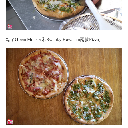
點了Green Monster和Swanky Hawaiian兩款Pizza。