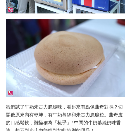
我們試了牛奶朱古力脆脆味，看起來有點像曲奇對嗎？切
開後原來內有乾坤，有牛奶慕絲和朱古力脆脆粒。曲奇皮
的口感鬆軟，難怪稱為「梳乎」! 中間的牛奶慕絲奶味香
濃。想不到小店中能找到如此特別的甜品！