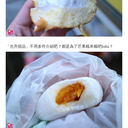
「允升甜品」不用多作介紹吧？都是為了芒果糯米糍吧haha？