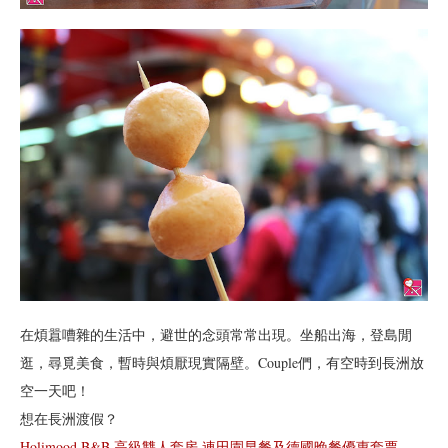
在煩囂嘈雜的生活中，避世的念頭常常出現。坐船出海，登島閒
逛，尋覓美食，暫時與煩厭現實隔壁。Couple們，有空時到長洲放
空一天吧！
想在長洲渡假？
Holimood B&B 高級雙人套房 連田園早餐及德國晚餐優惠套票