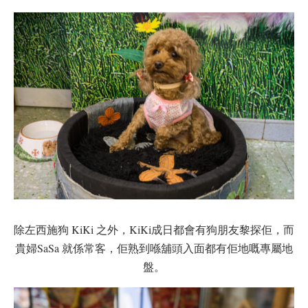
除左西施狗 KiKi 之外，KiKi成日都會有狗朋友黎探佢，而
貴婦SaSa 就係常客，佢熟到喺舖頭入面都有佢地嘅專屬地
盤。