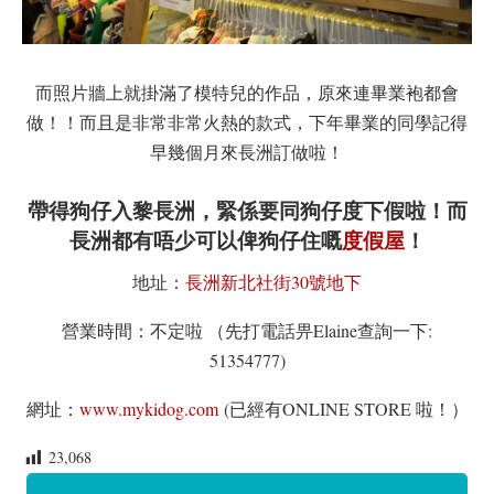
而照片牆上就掛滿了模特兒的作品，原來連畢業袍都會
做！！而且是非常非常火熱的款式，下年畢業的同學記得
早幾個月來長洲訂做啦！
帶得狗仔入黎長洲，緊係要同狗仔度下假啦！而
長洲都有唔少可以俾狗仔住嘅
度假屋
！
地址：
長洲新北社街30號地下
營業時間：不定啦 （先打電話畀Elaine查詢一下:
51354777)
網址：
www.mykidog.com
(已經有ONLINE STORE 啦！）
23,068