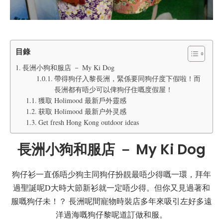
目錄
長洲小狗和服店 － My Ki Dog
帶得狗仔入黎長洲，緊係要同狗仔度下假啦！而
長洲都有唔少可以俾狗仔住嘅度假屋！
獲取 Holimood 最新戶外靈感
获取 Holimood 最新户外灵感
Get fresh Hong Kong outdoor ideas
長洲小狗和服店 － My Ki Dog
狗仔衫一直係唔少狗主同狗仔扮靚最唔少得嘅一環，拜年
過聖誕呢D大時大節新衫就一定唔少得。但你又見過著和
服嘅狗仔未！？ 長洲呢間寵物時裝店多年來吸引左好多遠
洋過海嘅狗仔黎呢道訂做和服。