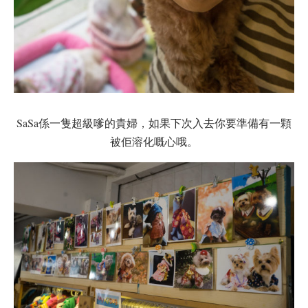
SaSa係一隻超級嗲的貴婦，如果下次入去你要準備有一顆
被佢溶化嘅心哦。