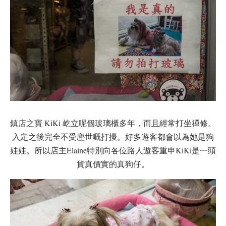
鎮店之寶 KiKi 屹立呢個玻璃櫃多年，而且經常打坐禪修。
入定之後完全不受塵世嘅打擾。好多遊客都會以為她是狗
娃娃。所以店主Elaine特別向各位路人遊客重申KiKi是一頭
貨真價實的真狗仔。