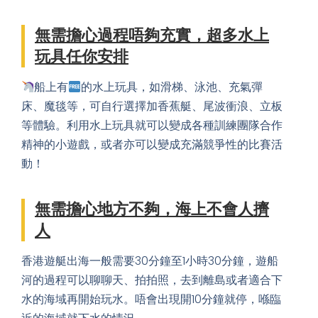
泰式到會，西式甜品、漁村海鮮餐、船上自助餐、無
國界料理或 Omakase。
無需擔心過程唔夠充實，超多水上
玩具任你安排
船上有
的水上玩具，如滑梯、泳池、充氣彈
床、魔毯等，可自行選擇加香蕉艇、尾波衝浪、立板
等體驗。利用水上玩具就可以變成各種訓練團隊合作
精神的小遊戲，或者亦可以變成充滿競爭性的比賽活
動！
無需擔心地方不夠，海上不會人擠
人
香港遊艇出海一般需要30分鐘至1小時30分鐘，遊船
河的過程可以聊聊天、拍拍照，去到離島或者適合下