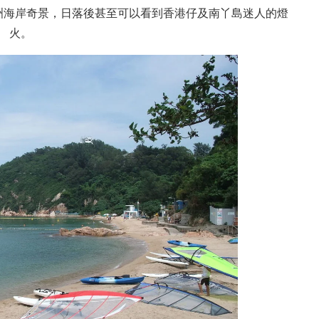
洲海岸奇景，日落後甚至可以看到
香港
仔及
南丫島
迷人的燈
火。