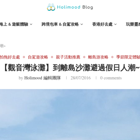
海上 & 遊艇體驗
跨境包車 & 自駕攻略
香港好去處
玩樂靈
潮~
拍拖好去處
自駕遊攻略
親子活動推薦
離島游攻略
季節限定體
【觀音灣泳灘】到離島沙灘避過假日人潮~
by
Holimood 編輯團隊
28/07/2016
0 comments