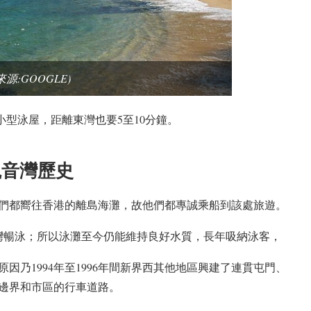
來源:GOOGLE)
型泳屋，距離東灣也要5至10分鐘。
觀音灣
歷史
客們都嚮往香港的離島海灘，故他們都專誠乘船到該處旅遊。
灣暢泳；所以泳灘至今仍能維持良好水質，長年吸納泳客，
乃1994年至1996年間新界西其他地區興建了連貫屯門、
邊界和市區的行車道路。