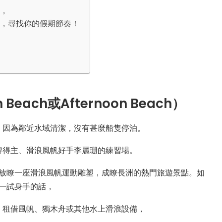
訊，
nstagram，尋找你的假期節奏！
each或Afternoon Beach）
，因為鄰近水域清潔，沒有甚麼船隻停泊。
牌得主、滑浪風帆好手李麗珊的練習場。
擺放瞭一座滑浪風帆運動雕塑，成瞭長洲的熱門旅遊景點。如
一試身手的話，
，租借風帆、獨木舟或其他水上滑浪設備，