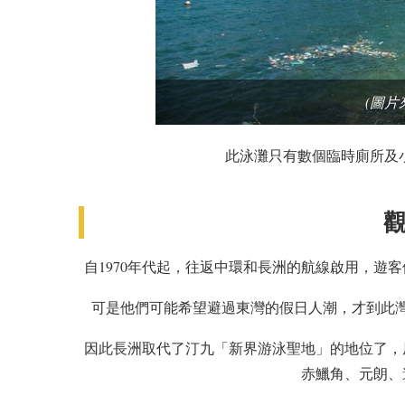
(圖片
此泳灘只有數個臨時廁所及小
自1970年代起，往返中環和長洲的航線啟用，遊
可是他們可能希望避過東灣的假日人潮，才到此
因此長洲取代了汀九「新界游泳聖地」的地位了，原因
赤鱲角、元朗、