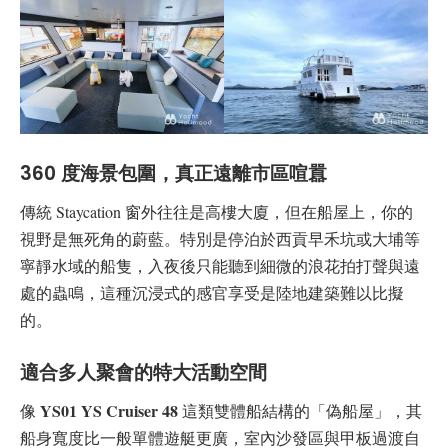
360 度海景包圍，真正遠離市區喧囂
傳統 Staycation 窗外往往是高樓大廈，但在船屋上，你的
視野是無死角的蔚藍。特別是停泊於西貢早禾坑或大埔等
寧靜水域的船隻，入夜後只能聽到細微的浪花拍打聲與遠
處的蟲鳴，這種沉浸式的感官享受是陸地建築難以比擬
的。
適合多人聚會的特大活動空間
YS01 YS Cruiser 48
像
這類雙體船結構的「偽船屋」，其
船身寬度比一般單體遊艇更廣，室內沙發區與甲板過渡自