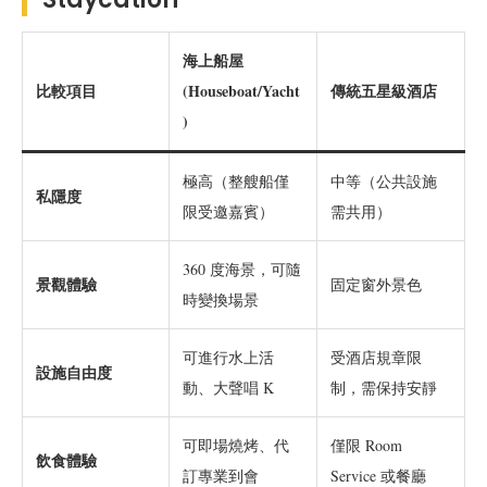
海上船屋
比較項目
(Houseboat/Yacht
傳統五星級酒店
)
極高（整艘船僅
中等（公共設施
私隱度
限受邀嘉賓）
需共用）
360 度海景，可隨
景觀體驗
固定窗外景色
時變換場景
可進行水上活
受酒店規章限
設施自由度
動、大聲唱 K
制，需保持安靜
可即場燒烤、代
僅限 Room
飲食體驗
訂專業到會
Service 或餐廳