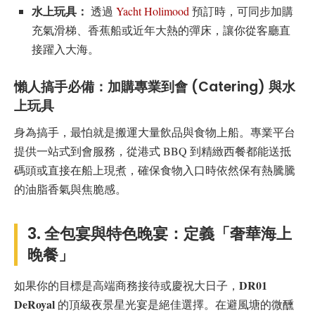
水上玩具：
透過
Yacht Holimood
預訂時，可同步加購
充氣滑梯、香蕉船或近年大熱的彈床，讓你從客廳直
接躍入大海。
懶人搞手必備：加購專業到會 (Catering) 與水
上玩具
身為搞手，最怕就是搬運大量飲品與食物上船。專業平台
提供一站式到會服務，從港式 BBQ 到精緻西餐都能送抵
碼頭或直接在船上現煮，確保食物入口時依然保有熱騰騰
的油脂香氣與焦脆感。
3. 全包宴與特色晚宴：定義「奢華海上
晚餐」
DR01
如果你的目標是高端商務接待或慶祝大日子，
DeRoyal
的頂級夜景星光宴是絕佳選擇。在避風塘的微醺