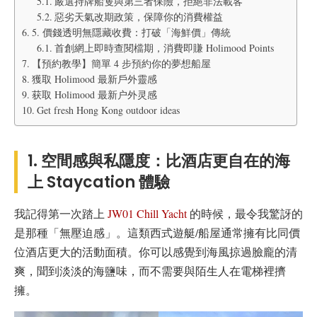
嚴選持牌船隻與第三者保險，拒絕非法載客
惡劣天氣改期政策，保障你的消費權益
5. 價錢透明無隱藏收費：打破「海鮮價」傳統
首創網上即時查閱檔期，消費即賺 Holimood Points
【預約教學】簡單 4 步預約你的夢想船屋
獲取 Holimood 最新戶外靈感
获取 Holimood 最新户外灵感
Get fresh Hong Kong outdoor ideas
1. 空間感與私隱度：比酒店更自在的海
上 Staycation 體驗
我記得第一次踏上
JW01 Chill Yacht
的時候，最令我驚訝的
是那種「無壓迫感」。這類西式遊艇/船屋通常擁有比同價
位酒店更大的活動面積。你可以感覺到海風掠過臉龐的清
爽，聞到淡淡的海鹽味，而不需要與陌生人在電梯裡擠
擁。