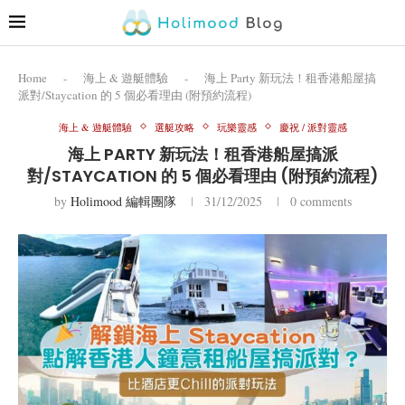
Home
-
海上 & 遊艇體驗
-
海上 Party 新玩法！租香港船屋搞
派對/Staycation 的 5 個必看理由 (附預約流程)
海上 & 遊艇體驗
選艇攻略
玩樂靈感
慶祝 / 派對靈感
海上 PARTY 新玩法！租香港船屋搞派
對/STAYCATION 的 5 個必看理由 (附預約流程)
by
Holimood 編輯團隊
31/12/2025
0 comments