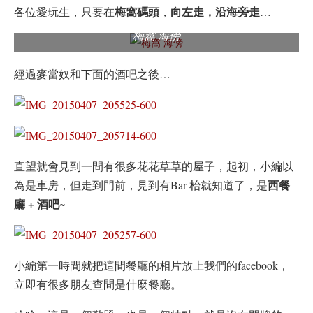
梅窩碼頭
向左走，沿海旁走
各位愛玩生，只要在
，
…
梅窩 海傍
經過麥當奴和下面的酒吧之後…
直望就會見到一間有很多花花草草的屋子，起初，小編以
西餐
為是車房，但走到門前，見到有Bar 枱就知道了，是
廳 + 酒吧
~
小編第一時間就把這間餐廳的相片放上我們的facebook，
立即有很多朋友查問是什麼餐廳。