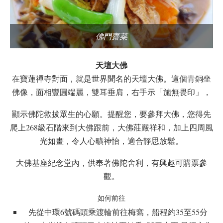
佛門齋菜
天壇大佛
在寶蓮禪寺對面，就是世界聞名的天壇大佛。這個青銅坐
佛像，面相豐圓端麗，雙耳垂肩，右手示「施無畏印」，
顯示佛陀救拔眾生的心願。提醒您，要參拜大佛，您得先
爬上268級石階來到大佛跟前，大佛莊嚴祥和，加上四周風
光如畫，令人心曠神怡，適合靜思放鬆。
大佛基座紀念堂內，供奉著佛陀舍利，有興趣可購票參
觀。
如何前往
先從中環6號碼頭乘渡輪前往梅窩，船程約35至55分