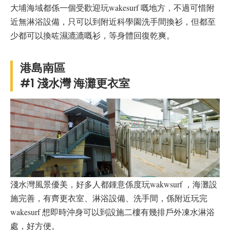
大埔海域都係一個受歡迎玩wakesurf 嘅地方，不過可惜附
近無淋浴設備，只可以到附近科學園洗手間換衫，但都至
少都可以換咗濕漉漉嘅衫，等身體回復乾爽。
港島南區
#1 淺水灣 海灘更衣室
淺水灣風景優美，好多人都鍾意係度玩wakwsurf ，海灘設
施完善，有齊更衣室、淋浴設備、洗手間，係附近玩完
wakesurf 想即時沖身可以到設施二樓有幾排戶外凍水淋浴
處，好方便。