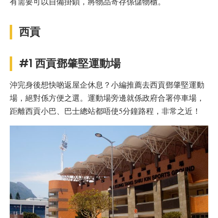
有需要可以自備掛鎖，將物品寄存係儲物櫃。
西貢
#1 西貢鄧肇堅運動場
沖完身後想快啲返屋企休息？小編推薦去西貢鄧肇堅運動
場，絕對係方便之選。運動場旁邊就係政府合署停車場，
距離西貢小巴、巴士總站都唔使5分鐘路程，非常之近！