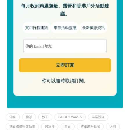
每月收到精選遊艇、露營和香港戶外活動建
議。
實用行程建議
季節活動靈感
最新優惠資訊
你可以隨時取消訂閱。
沖身
換衫
沙下
GOOFY WAVES
淋浴設施
西貢鄧肇堅運動場
將軍澳
西貢
將軍澳運動場
大埔