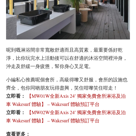
呢到嘅淋浴間非常寬敞舒適而且高質素，最重要係好乾
淨，比你玩完水上活動後可以在舒適的沐浴空間裡沖身，
沖走及舒緩一身疲憊，幫你身心叉足電。
小編私心推薦呢個會所，高級得嚟又舒服，會所的設施也
齊全，包你同啲朋友玩得盡興，笑住咁嚟笑住咁走！
立即看：
【MW01W全新Axis 24′ 獨家免費會所淋浴及泊
車 Wakesurf 體驗】 – Wakesurf 體驗預訂平台
立即看：
【MW02W全新Axis 24′ 獨家免費會所淋浴及泊
車 Wakesurf 體驗】 – Wakesurf 體驗預訂平台
查看更多：