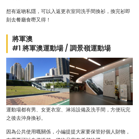
想有返啲私隱，可以入返更衣室同洗手間換衫，換完衫即
刻去餐廳食嘢又得！
將軍澳
#1 將軍澳運動場 / 調景嶺運動場
運動場都有男、女更衣室、淋浴設備及洗手間，方便玩完
之後去沖身換衫。
因為公共使用嘅關係，小編提提大家要保管好個人財物，