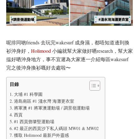
呢排同啲friends 去玩完wakesurf 成身濕，都唔知道邊到換
衫沖身好，
Holimood
小編就幫大家做好哂research，幫大家
揾好哂沖身地方，事不宜遲為大家逐一介紹每區wakesurf
完之後沖身換衫嘅好去處啦〜
目錄
大埔 #1 科學園
港島南區 #1 淺水灣 海灘更衣室
將軍澳 #1 將軍澳運動場 / 調景嶺運動場
西貢
#1 西貢鄧肇堅運動場
#2 最正的西貢沙下私人碼頭 MW01 & MW02
獲取 Holimood 最新戶外靈感