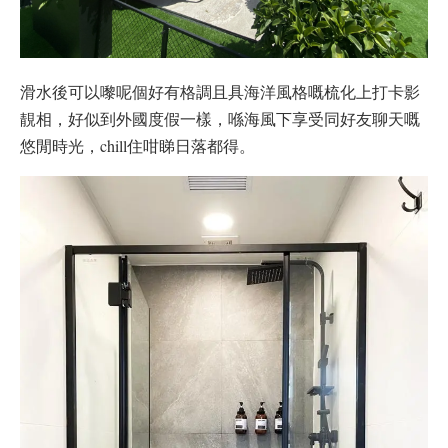
滑水後可以嚟呢個好有格調且具海洋風格嘅梳化上打卡影
靚相，好似到外國度假一樣，喺海風下享受同好友聊天嘅
悠閒時光，chill住咁睇日落都得。