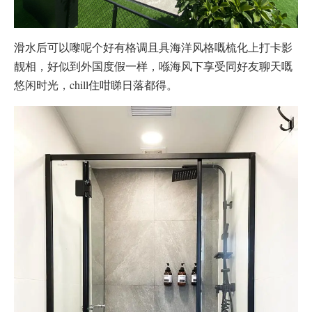
滑水后可以嚟呢个好有格调且具海洋风格嘅梳化上打卡影
靓相，好似到外国度假一样，喺海风下享受同好友聊天嘅
悠闲时光，chill住咁睇日落都得。