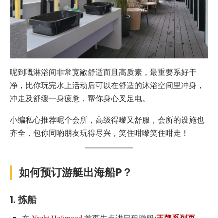
呢到嘅淋浴间非常宽敞舒适而且高质素，最重要系好干
净，比你玩完水上活动后可以在舒适的沐浴空间里冲身，
冲走及舒缓一身疲惫，帮你身心叉足电。
小编私心推荐呢个会所，高级得嚟又舒服，会所的设施也
齐全，包你同啲朋友玩得尽兴，笑住咁嚟笑住咁走！
如何预订游艇出海船P？
1. 拣船
王牌系列页
在
Yacht Holimood
首页先点进日租游艇/