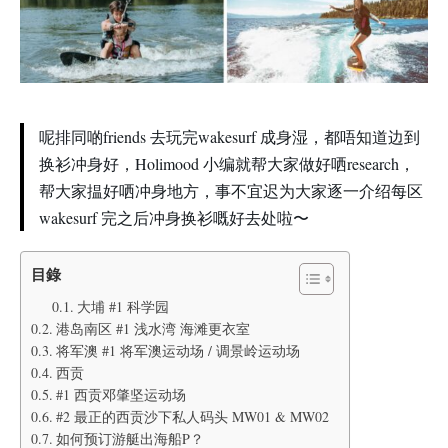
呢排同啲friends 去玩完wakesurf 成身湿，都唔知道边到
换衫冲身好，Holimood 小编就帮大家做好哂research，
帮大家揾好哂冲身地方，事不宜迟为大家逐一介绍每区
wakesurf 完之后冲身换衫嘅好去处啦〜
目錄
大埔 #1 科学园
港岛南区 #1 浅水湾 海滩更衣室
将军澳 #1 将军澳运动场 / 调景岭运动场
西贡
#1 西贡邓肇坚运动场
#2 最正的西贡沙下私人码头 MW01 & MW02
如何预订游艇出海船P？