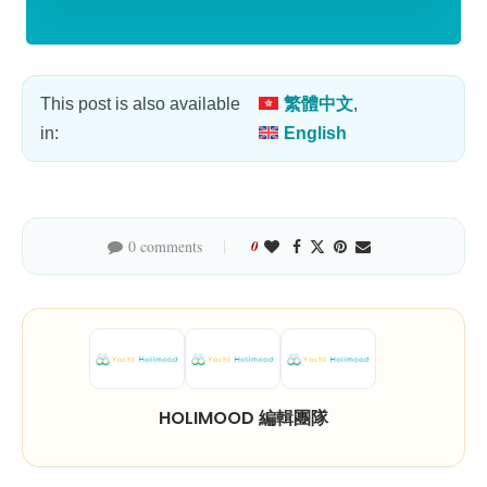
This post is also available
繁體中文
in:
English
0 comments
0
HOLIMOOD 編輯團隊