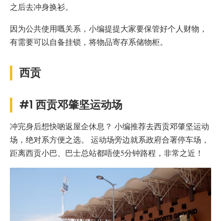
之后去冲身换衫。
因为公共使用嘅关系，小编提提大家要保管好个人财物，
有需要可以自备挂锁，将物品寄存系储物柜。
西贡
#1 西贡邓肇坚运动场
冲完身后想快啲返屋企休息？ 小编推荐去西贡邓肇坚运动
场，绝对系方便之选。 运动场旁边就系政府合署停车场，
距离西贡小巴、巴士总站都唔使5分钟路程，非常之近！