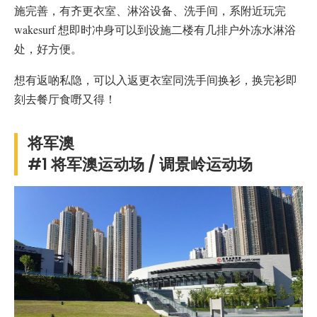
施完善，有齐更衣室、淋浴设备、洗手间，系附近玩完
wakesurf 想即时冲身可以到设施二楼有几排户外冻水淋浴
处，好方便。
想有返啲私隐，可以入返更衣室同洗手间换衫，换完衫即
刻去餐厅食嘢又得！
将军澳
#1 将军澳运动场 / 调景岭运动场