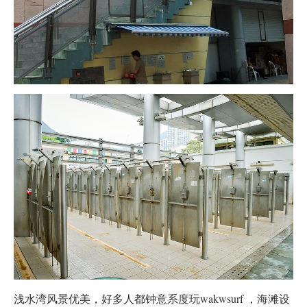
浅水湾风景优美，好多人都钟意系度玩wakwsurf ，海滩设