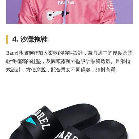
4. 沙灘拖鞋
Barrel沙灘拖鞋加入柔軟的物料設計，兼具適中的厚度及柔
軟性極高的鞋墊，及圓頭露趾外型設計貼腳透氣。且滑扣
式設計，方便穿脫，配合男女不同碼數，絕對高質。