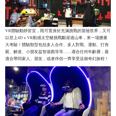
VR體驗動靜皆宜，既可置身於充滿挑戰的冒險世界，又可
以登上4D x VR動感太空艙挑戰斷崖過山車，來一場膽量
大考驗！體驗類型包括多人合作、多人對戰、運動、打喪
屍、解迷、小朋友益智遊戲等等……適合任何年齡層，最
適合帶同家人、朋友，或者伴侶一齊享受這個奇幻旅程！