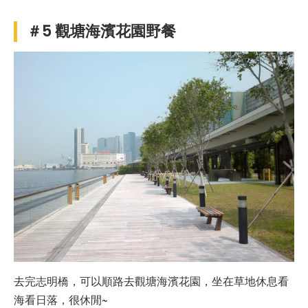
＃5
觀塘海濱花園野餐
去完志明橋，可以順路去觀塘海濱花園，坐在草地休息看
海看日落，很休閒~