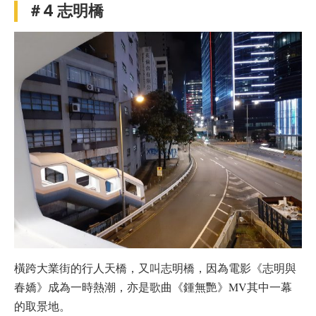
＃4
志明橋
橫跨大業街的行人天橋，又叫志明橋，因為電影《志明與
春嬌》成為一時熱潮，亦是歌曲《鍾無艷》MV其中一幕
的取景地。