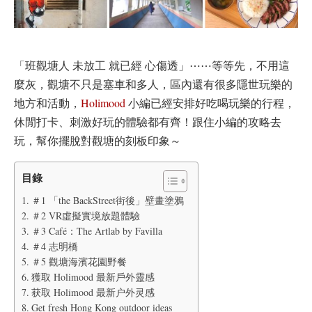
「班觀塘人 未放工 就已經 心傷透」⋯⋯等等先，不用這
麼灰，觀塘不只是塞車和多人，區內還有很多隱世玩樂的
地方和活動，
Holimood
小編已經安排好吃喝玩樂的行程，
休閒打卡、刺激好玩的體驗都有齊！跟住小編的攻略去
玩，幫你擺脫對觀塘的刻板印象～
目錄
＃1 「the BackStreet街後」壁畫塗鴉
＃2 VR虛擬實境放題體驗
＃3 Café：The Artlab by Favilla
＃4 志明橋
＃5 觀塘海濱花園野餐
獲取 Holimood 最新戶外靈感
获取 Holimood 最新户外灵感
Get fresh Hong Kong outdoor ideas