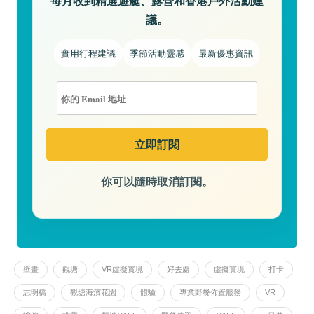
每月收到精選遊艇、露營和香港戶外活動建
議。
實用行程建議
季節活動靈感
最新優惠資訊
你可以隨時取消訂閱。
壁畫
觀塘
VR虛擬實境
好去處
虛擬實境
打卡
志明橋
觀塘海濱花園
體驗
專業野餐佈置服務
VR