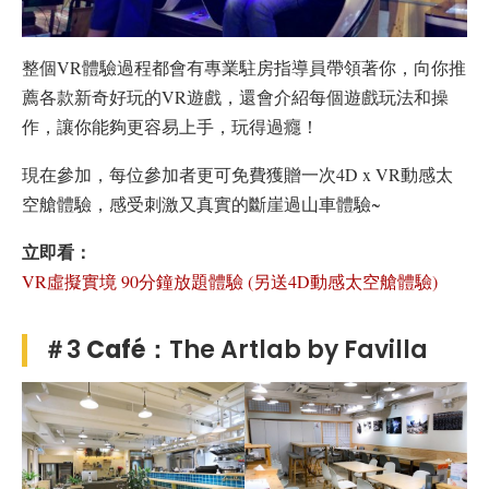
整個VR體驗過程都會有專業駐房指導員帶領著你，向你推
薦各款新奇好玩的VR遊戲，還會介紹每個遊戲玩法和操
作，讓你能夠更容易上手，玩得過癮！
現在參加，每位參加者更可免費獲贈一次4D x VR動感太
空艙體驗，感受刺激又真實的斷崖過山車體驗~
立即看：
VR虛擬實境 90分鐘放題體驗 (另送4D動感太空艙體驗)
＃3
Café
：The Artlab by Favilla