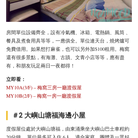
房間單位設備齊全，設有冷氣機、冰箱、電熱鍋、風筒 、
餐具及煮食用具等等，一應俱全。單位連天台，燒烤爐可
免費借用。如果想打麻雀，也可以另外加$100租用。梅窩
還有很多景點，有海灘、古蹟、文青小店等等，應有盡
有，和朋友玩足兩日一夜都得！
立即看：
MY10A(3/F) – 梅窩三房一廳渡假屋
MY10B(2/F) – 梅窩一房一廳渡假屋
＃2 大嶼山塘福海邊小屋
度假屋位處於大嶼山塘福，由東涌乘坐大嶼山巴士車程約
20分鐘， 單位最多可入住 6人，適合家庭、團體及一眾好