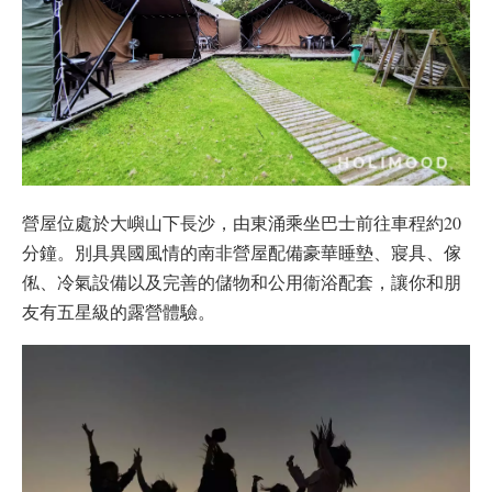
營屋位處於大嶼山下長沙，由東涌乘坐巴士前往車程約20
分鐘。別具異國風情的南非營屋配備豪華睡墊、寢具、傢
俬、冷氣設備以及完善的儲物和公用衞浴配套，讓你和朋
友有五星級的露營體驗。