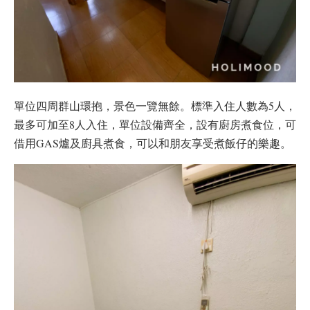
單位四周群山環抱，景色一覽無餘。標準入住人數為5人，
最多可加至8人入住，單位設備齊全，設有廚房煮食位，可
借用GAS爐及廚具煮食，可以和朋友享受煮飯仔的樂趣。