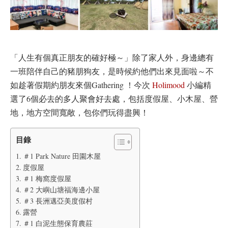
「人生有個真正朋友的確好極～」除了家人外，身邊總有
一班陪伴自己的豬朋狗友，是時候約他們出來見面啦～不
如趁著假期約朋友來個Gathering ！今次
Holimood
小編精
選了6個必去的多人聚會好去處，包括度假屋、小木屋、營
地，地方空間寬敞，包你們玩得盡興！
目錄
＃1 Park Nature 田園木屋
度假屋
＃1 梅窩度假屋
＃2 大嶼山塘福海邊小屋
＃3 長洲邁亞美度假村
露營
＃1 白泥生態保育農莊