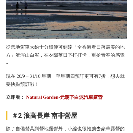
從營地駕車大約十分鐘便可到達「全香港看日落最美的地
方」流浮山白泥，在夕陽落日下打打卡，重拾青春的感覺
~
現在 20/9 – 31/10 星期一至星期四預訂更可有7折，想去就
要快點預訂啦！
立即看：
Natural Garden-元朗下白泥汽車露營
＃2 浪高長岸 南非營屋
除了自備營具到營地露營外，小編也很推薦去豪華露營的