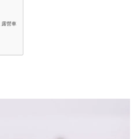
租 露營車