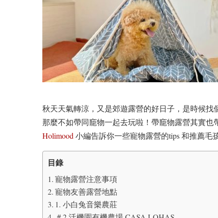
秋天天氣轉涼，又是郊遊露營的好日子，是時候找
那麼不如帶同竉物一起去玩啦！帶竉物露營其實也
Holimood
小編告訴你一些寵物露營的tips 和推薦
目錄
寵物露營注意事項
寵物友善露營地點
1. 小白兔音樂農莊
＃2 活機園有機農場 CASA LOHAS