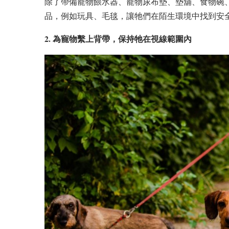
除了帶備寵物餵水器、寵物尿布墊、墊舖、食物碗
品，例如玩具、毛毯，讓牠們在陌生環境中找到安
2. 為寵物繫上背帶，保持牠在視線範圍內