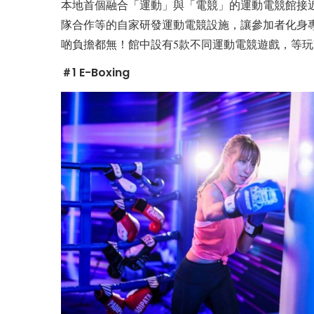
本地首個融合「運動」與「電競」的運動電競館接近
隊合作等的自家研發運動電競設施，讓參加者化身專業
啲負擔都無！館中設有5款不同運動電競遊戲，等
＃1 E-Boxing