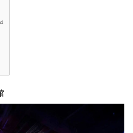
el
競館