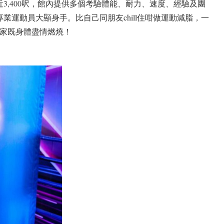
3,400呎，館內提供多個考驗體能、耐力、速度、經驗及團
運動員大顯身手。比自己同朋友chill住咁做運動減脂，一
玩家既身體盡情燃燒！