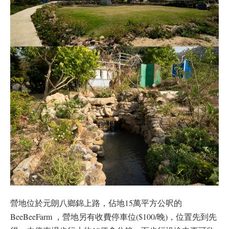
營地位於元朗八鄉錦上路，佔地15萬平方公呎的
BeeBeeFarm ，營地另有收費停車位($100/晚)，位置先到先