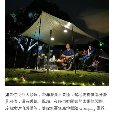
如果你突然大頭蝦，帶漏營具不要慌，營地更提供部分營
具租借，還有暖氣、風扇、夜晚自動開頭的太陽能閃燈、
冷熱水沐溶設備等，讓你無憂無慮地體驗 Glamping 露營。