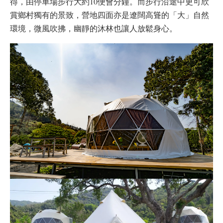
得，由停車場步行大約10便會分鐘。而步行沿途中更可欣
賞鄉村獨有的景致，營地四面亦是遼闊高聳的「大」自然
環境，微風吹拂，幽靜的沐林也讓人放鬆身心。