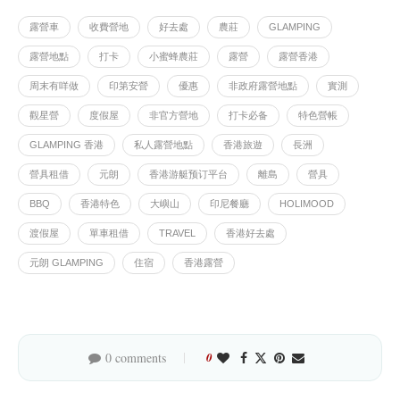
露營車
收費營地
好去處
農莊
GLAMPING
露營地點
打卡
小蜜蜂農莊
露營
露營香港
周末有咩做
印第安營
優惠
非政府露營地點
實測
觀星營
度假屋
非官方營地
打卡必备
特色營帳
GLAMPING 香港
私人露營地點
香港旅遊
長洲
營具租借
元朗
香港游艇预订平台
離島
營具
BBQ
香港特色
大嶼山
印尼餐廳
HOLIMOOD
渡假屋
單車租借
TRAVEL
香港好去處
元朗 GLAMPING
住宿
香港露營
0 comments
0