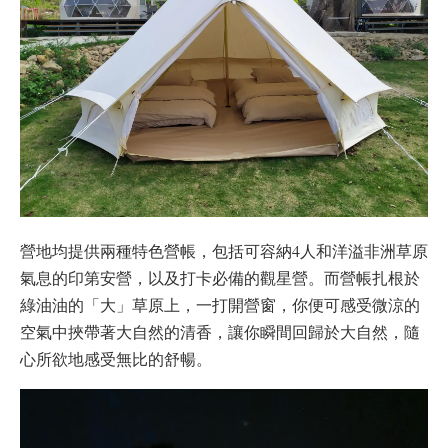
營地均提供兩種特色營帳，包括可容納4人和洋溢非洲草原
氣息的印第安營，以及打卡必備的觀星營。而營帳扎根於
綠油油的「大」草原上，一打開營窗，你便可感受微涼的
空氣中挾帶著大自然的清香，讓你瞬間回歸於大自然，隨
心所欲地感受無比的舒暢。