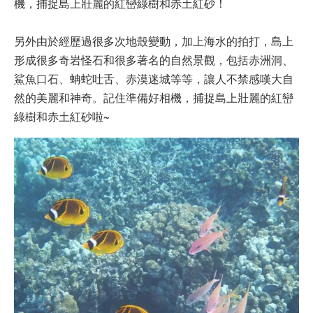
機，捕捉島上壯麗的紅巒綠樹和赤土紅砂！
另外由於經歷過很多次地殼變動，加上海水的拍打，島上
形成很多奇岩怪石和很多著名的自然景觀，包括赤洲洞、
鯊魚口石、蚺蛇吐舌、赤漠迷城等等，讓人不禁感嘆大自
然的美麗和神奇。記住準備好相機，捕捉島上壯麗的紅巒
綠樹和赤土紅砂啦~