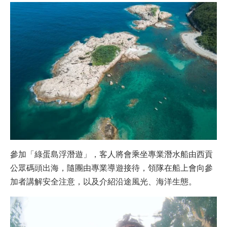
參加「綠蛋島浮潛遊」，客人將會乘坐專業潛水船由西貢
公眾碼頭出海，隨團由專業導遊接待，領隊在船上會向參
加者講解安全注意，以及介紹沿途風光、海洋生態。