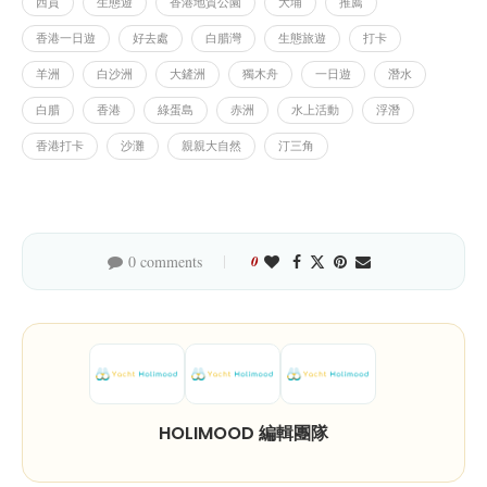
西貢
生態遊
香港地質公園
大埔
推薦
香港一日遊
好去處
白腊灣
生態旅遊
打卡
羊洲
白沙洲
大鏟洲
獨木舟
一日遊
潛水
白腊
香港
綠蛋島
赤洲
水上活動
浮潛
香港打卡
沙灘
親親大自然
汀三角
0 comments
0
HOLIMOOD 編輯團隊