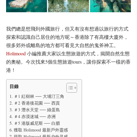
我們總是想飛到外國旅行，但又有沒有想過以旅行的方式
探索和認識自己居住的地方呢～香港除了有高樓大廈外，
很多郊外或離島的地方都可看見大自然的鬼斧神工。
Holimood
小編推薦大家以生態旅遊的方式，揭開自然生態
的奧秘。今次找來5個生態旅遊tours，讓你探索不一樣的香
港！
目錄
＃1 紅樹林 ── 大埔汀三角
＃2 香港後花園 ── 西貢
＃3 潛水天堂 ── 綠蛋島
＃4 赤漠迷城 ── 赤洲
＃5 港版威尼斯 ── 白腊
獲取 Holimood 最新戶外靈感
获取 Holimood 最新户外灵感