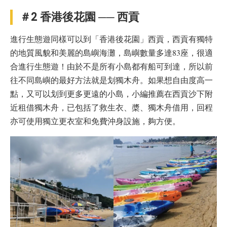
＃2 香港後花園 ── 西貢
進行生態遊同樣可以到「香港後花園」西貢，西貢有獨特
的地質風貌和美麗的島嶼海灘，島嶼數量多達83座，很適
合進行生態遊！由於不是所有小島都有船可到達，所以前
往不同島嶼的最好方法就是划獨木舟。如果想自由度高一
點，又可以划到更多更遠的小島，小編推薦在西貢沙下附
近租借獨木舟，已包括了救生衣、槳、獨木舟借用，回程
亦可使用獨立更衣室和免費沖身設施，夠方便。