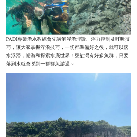
PADI專業潛水教練會先講解浮潛理論、浮力控制及呼吸技
巧，讓大家掌握浮潛技巧，一切都準備好之後，就可以落
水浮潛，暢游和探索水底世界！甕缸灣有好多魚群，只要
落到水就會睇到一群群魚游過～