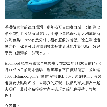
浮潛後就會前往白腊灣，參加者可自由逛白腊，例如到七
彩小屋打卡和到海灘遊玩，七彩小屋感覺和意大利威尼斯
的彩色島Burano有幾分相，很有度假的感覺。除左浮潛活
動之外，你還可以選擇划獨木舟或者其他生態活動，好好
享受白腊灣的「玻璃水」~
Holimood 現在有獨家早鳥優惠，在2022年5月30日前預訂6
月11或19日的周末體驗，則可享有平日價錢優恵，並加送
5000 Holimood points (價值港幣HKD 50)，送完即止，有興
趣就要快點報名啦！香港真的好靚，快點約家人朋友一起
去玩吧！最後小編提提大家～去玩之餘記住要帶走垃圾
啊！
立即看：