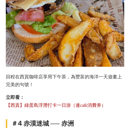
回程在西貢咖啡店享用下午茶，為豐富的海洋一天遊畫上
完美的句號！
立即看：
【西貢】綠蛋島浮潛打卡一日游（連cafe消費券）
＃4 赤漠迷城 ── 赤洲