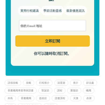
實用行程建議
季節活動靈感
最新優惠資訊
你可以隨時取消訂閱。
請假攻略
攻略
行程推介
深度遊
推介
好去處
香薰蠟燭專業導師證書
聖誕節
課程
重陽節
蠟燭
外島
香薰蠟燭
荔枝莊
證書課程
大澳
赤洲