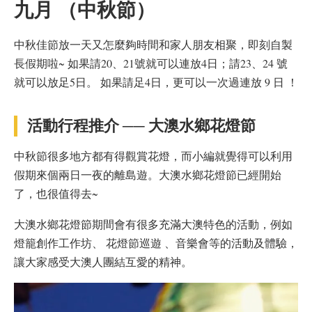
九月 （中秋節）
中秋佳節放一天又怎麼夠時間和家人朋友相聚，即刻自製
長假期啦~ 如果請20、21號就可以連放4日；請23、24 號
就可以放足5日。 如果請足4日，更可以一次過連放 9 日 ！
活動行程推介 ── ⼤澳⽔鄉花燈節
中秋節很多地方都有得觀賞花燈，而小編就覺得可以利用
假期來個兩日一夜的離島遊。⼤澳⽔鄉花燈節已經開始
了，也很值得去~
⼤澳⽔鄉花燈節期間會有很多充滿⼤澳特⾊的活動，例如
燈籠創作⼯作坊、 花燈節巡遊 、⾳樂會等的活動及體驗，
讓⼤家感受⼤澳⼈團結互愛的精神。