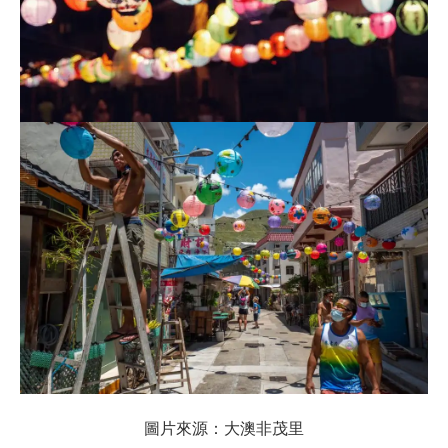
圖片來源：⼤澳非茂⾥