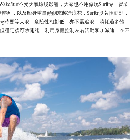
g。WakeSurf不受天氣環境影響，大家也不用像玩Surfing，冒著
艇轉向，以及船身重量傾側來製造浪花，Surfer捉著推動點，
rfing時要等大浪，危險性相對低，亦不需追浪，消耗過多體
身體，但穩定後可放開繩，利用身體控制左右活動和加減速，在不