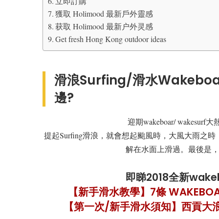
立即訂購
獲取 Holimood 最新戶外靈感
获取 Holimood 最新户外灵感
Get fresh Hong Kong outdoor ideas
滑浪Surfing/滑水Wakeb
邊?
迎期wakeboar/ wake
提起Surfing滑浪，就會想起颱風時，大風大雨之時
解在水面上滑過。最後是，無繩
即睇2018全新wak
【新手滑水教學】7條 WAKEBOA
【第一次/新手滑水須知】西貢大浪灣 W